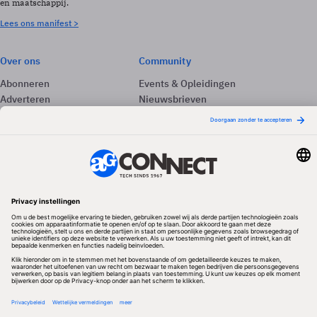
en maatschappij.
Lees ons manifest >
Over ons
Community
Abonneren
Events & Opleidingen
Adverteren
Nieuwsbrieven
Contact
Vacatures
Colofon
Whitepapers
Onze app
Privacyinstellingen
Volg ons
Redactionele partner