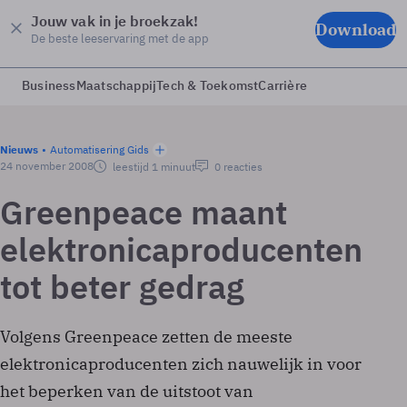
Jouw vak in je broekzak!
Download
De beste leeservaring met de app
Business
Maatschappij
Tech & Toekomst
Carrière
Nieuws
Automatisering Gids
24 november 2008
leestijd 1 minuut
0 reacties
Greenpeace maant
elektronicaproducenten
tot beter gedrag
Volgens Greenpeace zetten de meeste
elektronicaproducenten zich nauwelijk in voor
het beperken van de uitstoot van