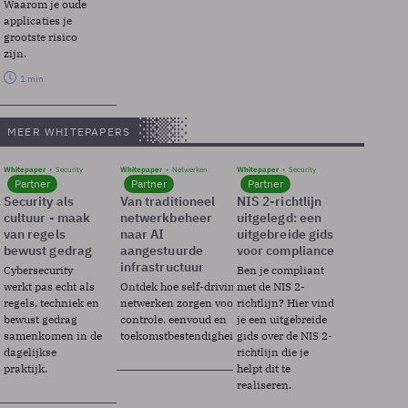
Waarom je oude
applicaties je
grootste risico
zijn.
1 min
MEER WHITEPAPERS
Whitepaper
Security
Whitepaper
Netwerken
Whitepaper
Security
Partner
Partner
Partner
Security als
Van traditioneel
NIS 2-richtlijn
cultuur - maak
netwerkbeheer
uitgelegd: een
van regels
naar AI
uitgebreide gids
bewust gedrag
aangestuurde
voor compliance
infrastructuur
Cybersecurity
Ben je compliant
werkt pas echt als
Ontdek hoe self-driving
met de NIS 2-
regels, techniek en
netwerken zorgen voor
richtlijn? Hier vind
bewust gedrag
controle, eenvoud en
je een uitgebreide
samenkomen in de
toekomstbestendigheid.
gids over de NIS 2-
dagelijkse
richtlijn die je
praktijk.
helpt dit te
realiseren.