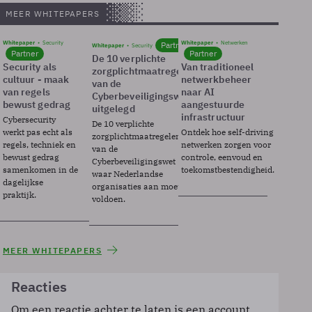
MEER WHITEPAPERS
Whitepaper
Security
Whitepaper
Netwerken
Partner
Whitepaper
Security
Partner
Partner
De 10 verplichte
Security als
Van traditioneel
zorgplichtmaatregelen
cultuur - maak
netwerkbeheer
van de
van regels
naar AI
Cyberbeveiligingswet
bewust gedrag
aangestuurde
uitgelegd
infrastructuur
Cybersecurity
De 10 verplichte
werkt pas echt als
Ontdek hoe self-driving
zorgplichtmaatregelen
regels, techniek en
netwerken zorgen voor
van de
bewust gedrag
controle, eenvoud en
Cyberbeveiligingswet
samenkomen in de
toekomstbestendigheid.
waar Nederlandse
dagelijkse
organisaties aan moeten
praktijk.
voldoen.
MEER WHITEPAPERS
Reacties
Om een reactie achter te laten is een account