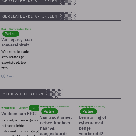
GERELATEERDE ARTIKELEN
GERELATEERDE ARTIKELEN
Blog
Soevereinteit, Cloud
Partner
Van legacy naar
soevereiniteit
Waarom je oude
applicaties je
grootste risico
zijn.
1 min
MEER WHITEPAPERS
Whitepaper
Netwerken
Whitepaper
Security
Partner
Whitepaper
Security
Partner
Partner
Voldoen aan BIO2
Van traditioneel
Een storing of
Een uitgebreide gids over BIO2,
netwerkbeheer
cyberaanval:
het verplichte
naar AI
ben je
informatiebeveiligingsframework
aangestuurde
voorbereid?