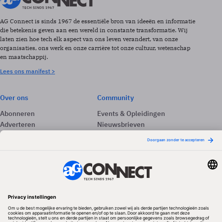
AG Connect is sinds 1967 de essentiële bron van ideeën en informatie
die betekenis geven aan een wereld in constante transformatie. Wij
laten zien hoe tech elk aspect van ons leven verandert, van onze
organisaties, ons werk en onze carrière tot onze cultuur, wetenschap
en maatschappij.
Lees ons manifest >
Over ons
Community
Abonneren
Events & Opleidingen
Adverteren
Nieuwsbrieven
Contact
Vacatures
Colofon
Whitepapers
Onze app
Privacyinstellingen
Volg ons