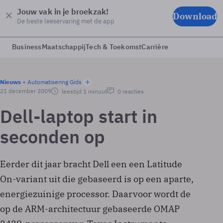
Jouw vak in je broekzak!
Download
De beste leeservaring met de app
Business
Maatschappij
Tech & Toekomst
Carrière
Nieuws
Automatisering Gids
21 december 2009
leestijd 1 minuut
0 reacties
Dell-laptop start in
seconden op
Eerder dit jaar bracht Dell een een Latitude
On-variant uit die gebaseerd is op een aparte,
energiezuinige processor. Daarvoor wordt de
op de ARM-architectuur gebaseerde OMAP