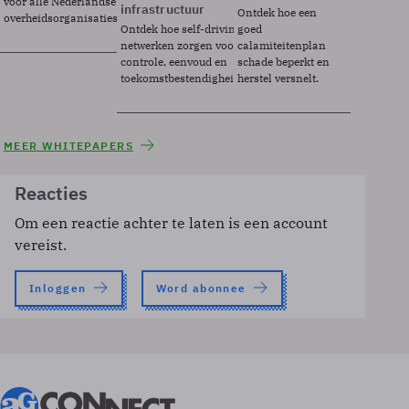
voor alle Nederlandse
infrastructuur
Ontdek hoe een
overheidsorganisaties.
Ontdek hoe self-driving
goed
netwerken zorgen voor
calamiteitenplan
controle, eenvoud en
schade beperkt en
toekomstbestendigheid.
herstel versnelt.
MEER WHITEPAPERS
Reacties
Om een reactie achter te laten is een account
vereist.
Inloggen
Word abonnee