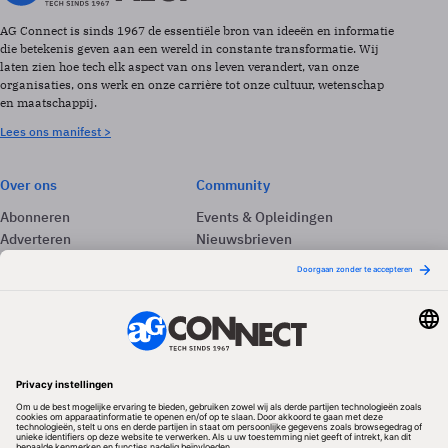
AG Connect is sinds 1967 de essentiële bron van ideeën en informatie
die betekenis geven aan een wereld in constante transformatie. Wij
laten zien hoe tech elk aspect van ons leven verandert, van onze
organisaties, ons werk en onze carrière tot onze cultuur, wetenschap
en maatschappij.
Lees ons manifest >
Over ons
Community
Abonneren
Events & Opleidingen
Adverteren
Nieuwsbrieven
Contact
Vacatures
Colofon
Whitepapers
Onze app
Privacyinstellingen
Volg ons