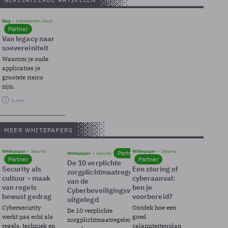
Blog
Soevereinteit, Cloud
Partner
Van legacy naar
soevereiniteit
Waarom je oude
applicaties je
grootste risico
zijn.
1 min
MEER WHITEPAPERS
Whitepaper
Security
Whitepaper
Security
Partner
Whitepaper
Security
Partner
Partner
De 10 verplichte
Security als
Een storing of
zorgplichtmaatregelen
cultuur - maak
cyberaanval:
van de
van regels
ben je
Cyberbeveiligingswet
bewust gedrag
voorbereid?
uitgelegd
Cybersecurity
Ontdek hoe een
De 10 verplichte
werkt pas echt als
goed
zorgplichtmaatregelen
regels, techniek en
calamiteitenplan