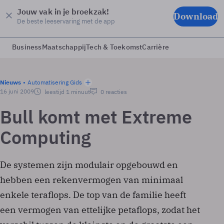
Jouw vak in je broekzak!
Download
De beste leeservaring met de app
Business
Maatschappij
Tech & Toekomst
Carrière
Nieuws
Automatisering Gids
16 juni 2009
leestijd 1 minuut
0 reacties
Bull komt met Extreme
Computing
De systemen zijn modulair opgebouwd en
hebben een rekenvermogen van minimaal
enkele teraflops. De top van de familie heeft
een vermogen van ettelijke petaflops, zodat het