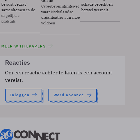
van de
bewust gedrag
schade beperkt en
Cyberbeveiligingswet
samenkomen in de
herstel versnelt.
waar Nederlandse
dagelijkse
organisaties aan moeten
praktijk.
voldoen.
MEER WHITEPAPERS
Reacties
Om een reactie achter te laten is een account
vereist.
Inloggen
Word abonnee