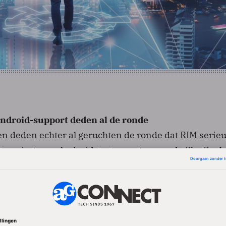
ndroid-support deden al de ronde
n deden echter al geruchten de ronde dat RIM serieu
euning voor Android toe te voegen aan de PlayBook
n eind januari melding maakte was de website
The Bo
ie beweerde over "verscheidene betrouwbare bronnen
e weken later bracht financieel persbureau Bloombe
elijke strekking.