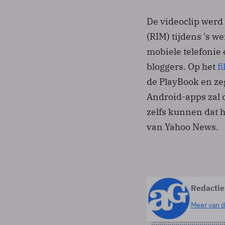
De videoclip werd
(RIM) tijdens 's w
mobiele telefonie 
bloggers. Op het
f
de PlayBook en zeg
Android-apps zal o
zelfs kunnen dat h
van Yahoo News.
Redactie
Meer van d