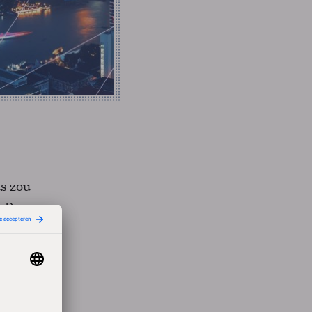
s zou
. De
ys
" te
rg een