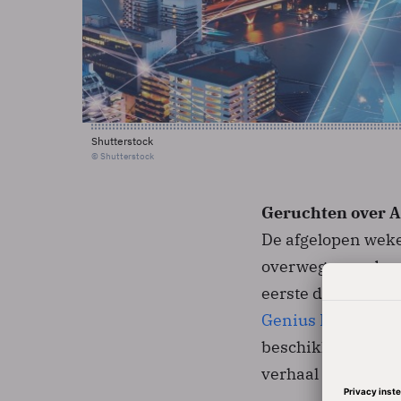
Shutterstock
© Shutterstock
Geruchten over A
De afgelopen weke
overwegen onderst
eerste die hierva
Genius Report
, d
beschikken. Enkel
verhaal met soortg