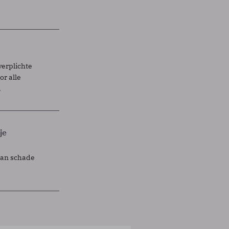
verplichte
r alle
.
je
lan schade