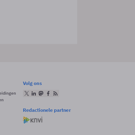
Volg ons
eidingen
en
Redactionele partner