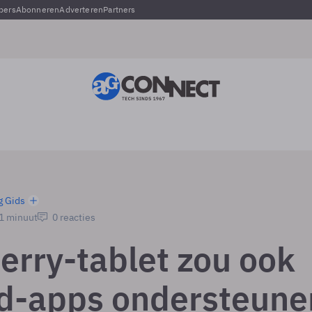
pers
Abonneren
Adverteren
Partners
g Gids
 1 minuut
0 reacties
erry-tablet zou ook
d-apps ondersteune