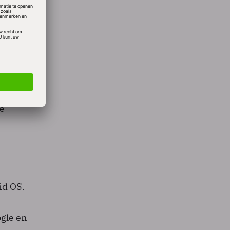
al
ablet
n
kBerry
oid
e
id OS.
gle en