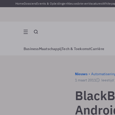
Home
Dossiers
Events & Opleidingen
Nieuwsbrieven
Vacatures
Whitepa
Business
Maatschappij
Tech & Toekomst
Carrière
Nieuws
Automatiserin
1 maart 2011
leestijd
BlackB
Androi