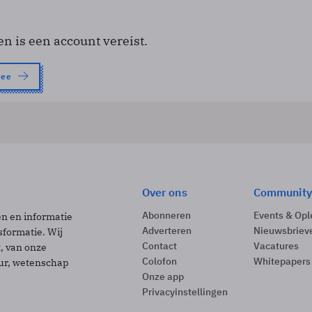
en is een account vereist.
nee
Over ons
Community
Abonneren
Events & Opl
ën en informatie
Adverteren
Nieuwsbriev
sformatie. Wij
Contact
Vacatures
t, van onze
Colofon
Whitepapers
uur, wetenschap
Onze app
Privacyinstellingen