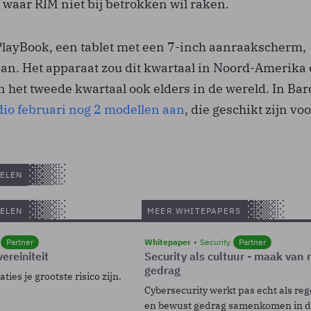
 waar RIM niet bij betrokken wil raken.
layBook, een tablet met een 7-inch aanraakscherm,
aan. Het apparaat zou dit kwartaal in Noord-Amerika 
 het tweede kwartaal ook elders in de wereld. In Bar
o februari nog 2 modellen aan
, die geschikt zijn vo
ELEN
ELEN
MEER WHITEPAPERS
Partner
Whitepaper
Security
Partner
ereiniteit
Security als cultuur - maak van
gedrag
ies je grootste risico zijn.
Cybersecurity werkt pas echt als reg
en bewust gedrag samenkomen in de