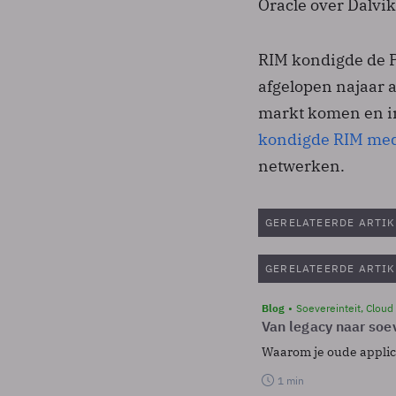
Oracle over Dalvik
RIM kondigde de P
afgelopen najaar 
markt komen en in
kondigde RIM medi
netwerken.
GERELATEERDE ARTIK
GERELATEERDE ARTIK
Blog
Soevereinteit, Cloud
Van legacy naar soev
Waarom je oude applicat
1 min