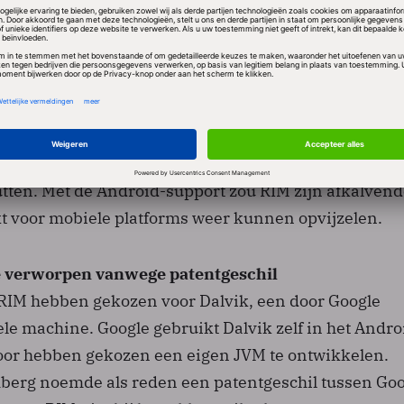
hine draait bovenop BlackBerry OS
upport willen bieden door middel van een Java Virtu
 draait bovenop het besturingssysteem Blackberry T
l van het overgenomen bedrijf QNX. Daardoor zoude
tablet niet beperkt zijn tot applicaties voor het Blac
het rijke arsenaal van tienduizenden apps in de Andr
ten. Met de Android-support zou RIM zijn afkalvend
kt voor mobiele platforms weer kunnen opvijzelen.
e verworpen vanwege patentgeschil
RIM hebben gekozen voor Dalvik, een door Google
le machine. Google gebruikt Dalvik zelf in het Andro
oor hebben gekozen een eigen JVM te ontwikkelen.
erg noemde als reden een patentgeschil tussen Goo