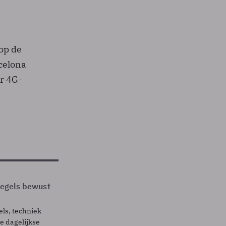
op de
celona
or 4G-
 regels bewust
els, techniek
 dagelijkse