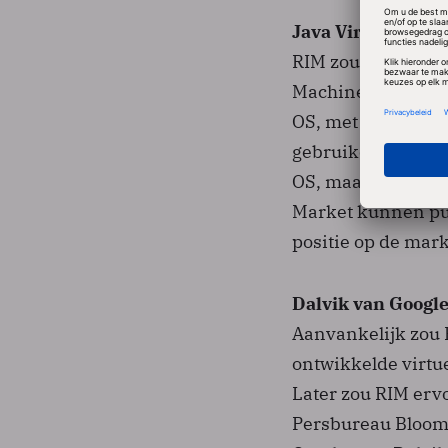
Java Virtual Mac
RIM zou Android-s
Machine (JVM) die
OS, met een kerne
gebruikers van de 
OS, maar ook uit 
Market kunnen put
positie op de mar
Dalvik van Googl
Aanvankelijk zou 
ontwikkelde virtue
Later zou RIM erv
Persbureau Bloomb