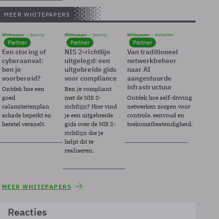
MEER WHITEPAPERS
Whitepaper
Security
Whitepaper
Security
Whitepaper
Netwerken
Partner
Partner
Partner
Een storing of
NIS 2-richtlijn
Van traditioneel
cyberaanval:
uitgelegd: een
netwerkbeheer
ben je
uitgebreide gids
naar AI
voorbereid?
voor compliance
aangestuurde
infrastructuur
Ontdek hoe een
Ben je compliant
goed
met de NIS 2-
Ontdek hoe self-driving
calamiteitenplan
richtlijn? Hier vind
netwerken zorgen voor
schade beperkt en
je een uitgebreide
controle, eenvoud en
herstel versnelt.
gids over de NIS 2-
toekomstbestendigheid.
richtlijn die je
helpt dit te
realiseren.
MEER WHITEPAPERS
Reacties