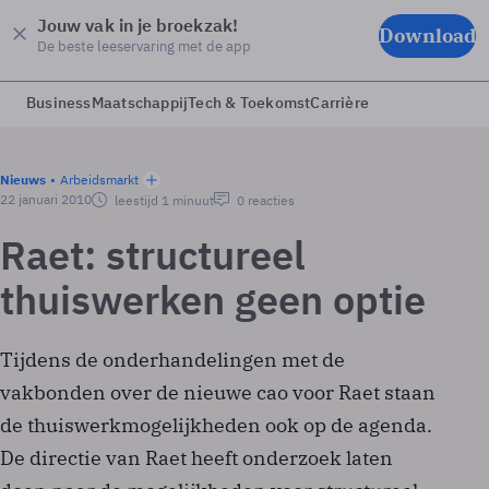
Jouw vak in je broekzak!
Download
De beste leeservaring met de app
Business
Maatschappij
Tech & Toekomst
Carrière
Nieuws
Arbeidsmarkt
22 januari 2010
leestijd 1 minuut
0 reacties
Raet: structureel
thuiswerken geen optie
Tijdens de onderhandelingen met de
vakbonden over de nieuwe cao voor Raet staan
de thuiswerkmogelijkheden ook op de agenda.
De directie van Raet heeft onderzoek laten