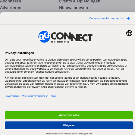
Abonneren
Events & Opleidingen
Adverteren
Nieuwsbrieven
Contact
Vacatures
Colofon
Whitepapers
Onze app
Privacyinstellingen
Volg ons
Redactionele partner
Algemene Voorwaarden & Copyrights
Privacy & Cookies