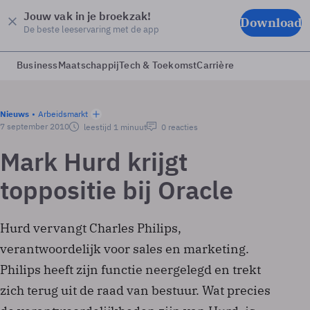
Jouw vak in je broekzak!
Download
De beste leeservaring met de app
Business
Maatschappij
Tech & Toekomst
Carrière
Nieuws
Arbeidsmarkt
7 september 2010
leestijd 1 minuut
0 reacties
Mark Hurd krijgt
toppositie bij Oracle
Hurd vervangt Charles Philips,
verantwoordelijk voor sales en marketing.
Philips heeft zijn functie neergelegd en trekt
zich terug uit de raad van bestuur. Wat precies