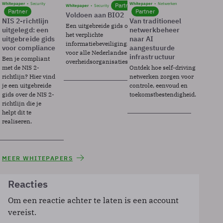
Whitepaper
Security
Whitepaper
Netwerken
Partner
Whitepaper
Security
Partner
Partner
Voldoen aan BIO2
NIS 2-richtlijn
Van traditioneel
Een uitgebreide gids over BIO2,
uitgelegd: een
netwerkbeheer
het verplichte
uitgebreide gids
naar AI
informatiebeveiligingsframework
voor compliance
aangestuurde
voor alle Nederlandse
infrastructuur
Ben je compliant
overheidsorganisaties.
met de NIS 2-
Ontdek hoe self-driving
richtlijn? Hier vind
netwerken zorgen voor
je een uitgebreide
controle, eenvoud en
gids over de NIS 2-
toekomstbestendigheid.
richtlijn die je
helpt dit te
realiseren.
MEER WHITEPAPERS
Reacties
Om een reactie achter te laten is een account
vereist.