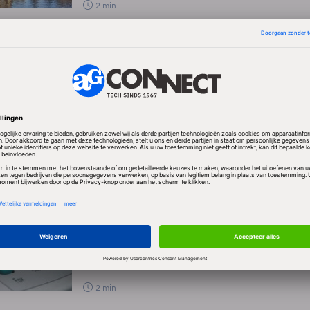
2 min
Nieuws
Cloud
Gemeenten en Rijk harmoniseren hun cloud
Kabinet en Kamer vinden elkaar op grote lijnen i
digitaal autonome Nederlandse overheid.
2 min
Nieuws
Legacy
Het stille einde van de fax op het gemeente
Handjevol gemeenten meldt nog faxnummer op zi
apparaten staan vooral stof te happen.
2 min