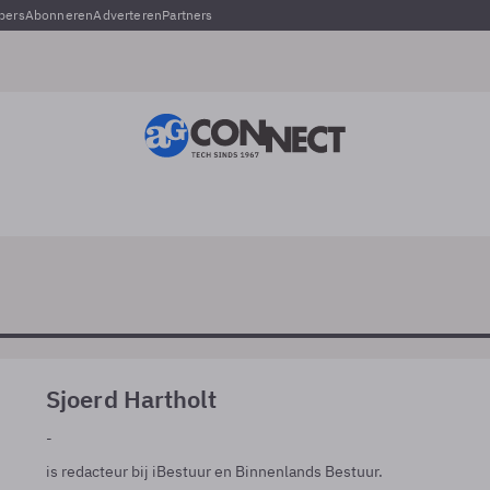
pers
Abonneren
Adverteren
Partners
Sjoerd Hartholt
-
is redacteur bij iBestuur en Binnenlands Bestuur.