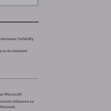
overname Solvinity
en in de toekomst
an Microsoft
crosoft uitfaseren en
icrosoft.