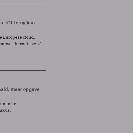
ar ICT terug kan
ce Europese cloud,
aanse alternatieven.’
daald, maar opgave
innen het
iscus.