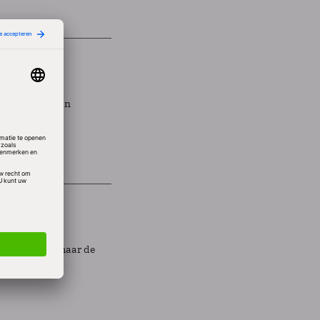
beleid
n wens voor een
huis
jn website, maar de