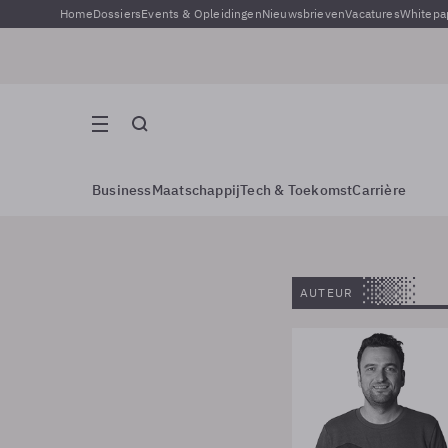
Home
Dossiers
Events & Opleidingen
Nieuwsbrieven
Vacatures
Whitepa
Business
Maatschappij
Tech & Toekomst
Carrière
AUTEUR