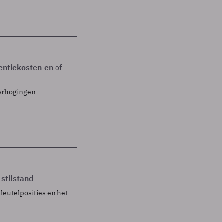
centiekosten en of
verhogingen
 stilstand
eutelposities en het