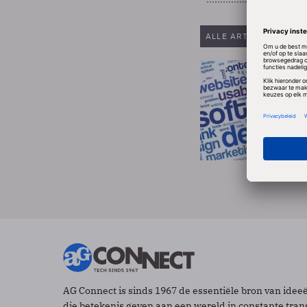
ALLE ARTIKELEN VAN
AG Connect is sinds 1967 de essentiële bron van idee
die betekenis geven aan een wereld in constante tran