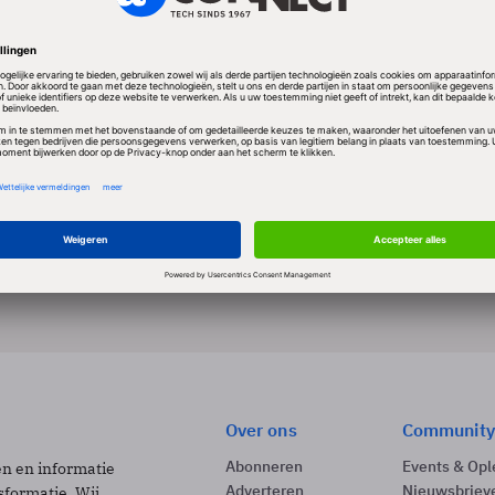
 PAUL LEENARDS
Achtergrond
Automatisering Gids
PRO
Modern beheer: andere frameworks
Door de traditionele positionering van frameworks
BiSL, volgens het model van prof. dr. ir. M.
8 min
Over ons
Community
Abonneren
Events & Opl
ën en informatie
Adverteren
Nieuwsbriev
sformatie. Wij