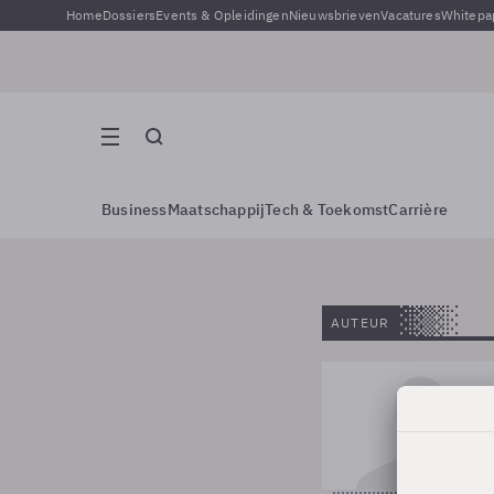
Home
Dossiers
Events & Opleidingen
Nieuwsbrieven
Vacatures
Whitepa
Business
Maatschappij
Tech & Toekomst
Carrière
AUTEUR