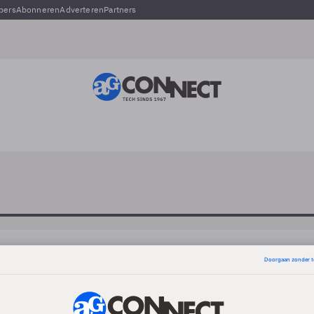
pers
Abonneren
Adverteren
Partners
Paul Leenards
-