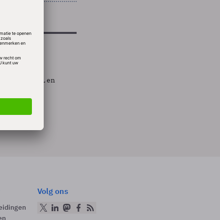
 als ITIL, ASL en
Volg ons
eidingen
en