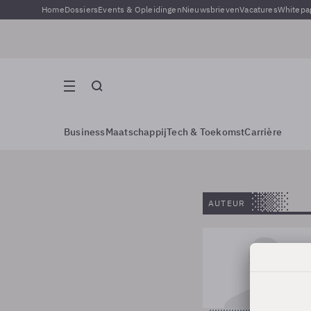
Home
Dossiers
Events & Opleidingen
Nieuwsbrieven
Vacatures
Whitepa
Business
Maatschappij
Tech & Toekomst
Carrière
AUTEUR