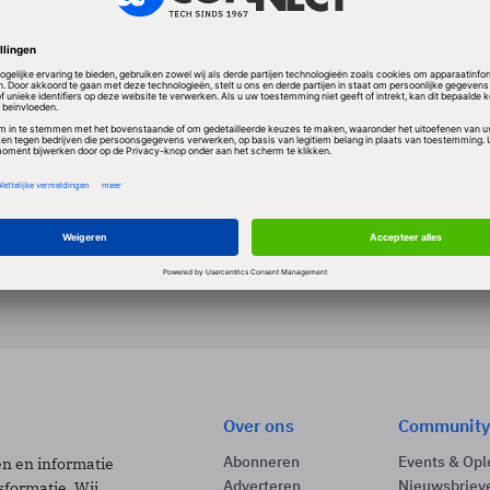
 PAUL CORNELISSE
Achtergrond
Automatisering Gids
PRO
Uitbesteding onder controle
Bedrijven die IT- of andere bedrijfsprocessen ui
naast de overeengekomen (technische) prestatie,
6 min
Over ons
Community
Abonneren
Events & Opl
ën en informatie
Adverteren
Nieuwsbriev
sformatie. Wij