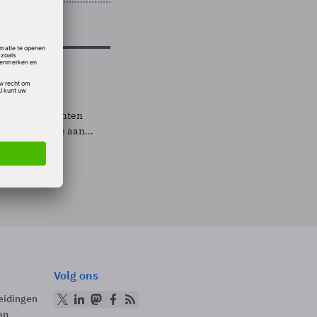
tbesteden, hechten
 grote waarde aan...
Volg ons
eidingen
en