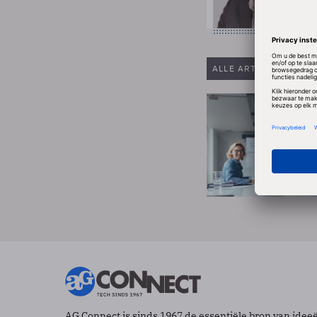
ALLE ARTIKELEN VAN
AG Connect is sinds 1967 de essentiële bron van idee