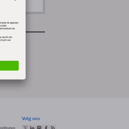
en
Volg ons
eidingen