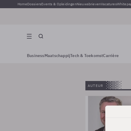
Home
Dossiers
Events & Opleidingen
Nieuwsbrieven
Vacatures
Whitepa
Business
Maatschappij
Tech & Toekomst
Carrière
AUTEUR