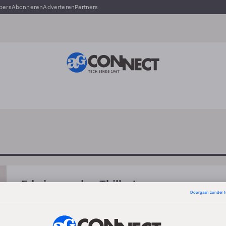
pers
Abonneren
Adverteren
Partners
Edwin van den Thillart
-
is leader enterprise cloud solutions Benelux bij NTT