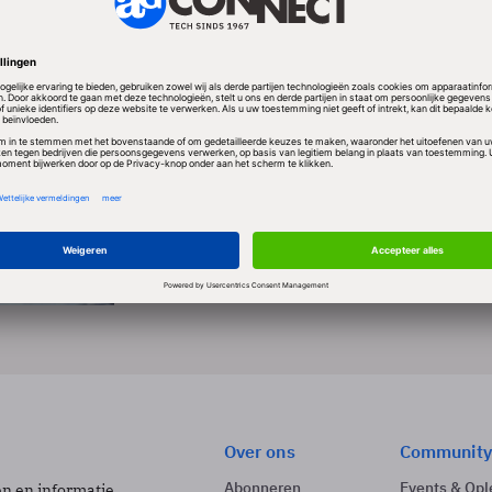
DATA.
 EDWIN VAN DEN THILLART
Blog
Artificial Intelligence
Hoe je ervoor zorgt dat collega’s AI omarm
Drie tips om medewerkers mee te krijgen.
2 min
Over ons
Community
Abonneren
Events & Opl
ën en informatie