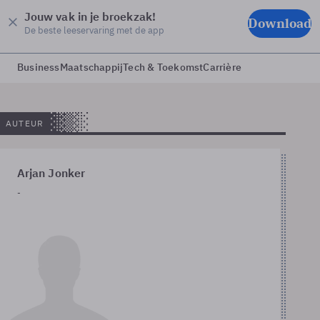
Jouw vak in je broekzak!
Download
De beste leeservaring met de app
Business
Maatschappij
Tech & Toekomst
Carrière
AUTEUR
Arjan Jonker
-