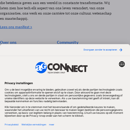
die betekenis geven aan een wereld in constante transformatie. Wij
laten zien hoe tech elk aspect van ons leven verandert, van onze
organisaties, ons werk en onze carrière tot onze cultuur, wetenschap
en maatschappij.
Lees ons manifest >
Over ons
Community
Abonneren
Events & Opleidingen
Adverteren
Nieuwsbrieven
Contact
Vacatures
Colofon
Whitepapers
Onze app
Privacyinstellingen
Volg ons
Redactionele partner