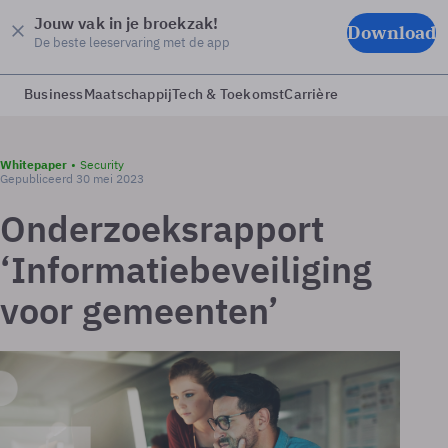
Jouw vak in je broekzak!
Download
De beste leeservaring met de app
Business
Maatschappij
Tech & Toekomst
Carrière
Whitepaper
Security
Gepubliceerd 30 mei 2023
Onderzoeksrapport
‘Informatiebeveiliging
voor gemeenten’