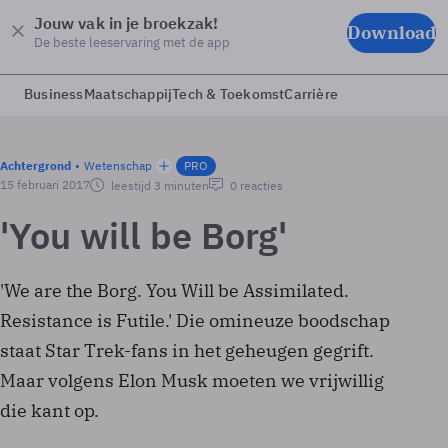
Jouw vak in je broekzak!
Download
De beste leeservaring met de app
Business
Maatschappij
Tech & Toekomst
Carrière
Achtergrond
Wetenschap
PRO
15 februari 2017
leestijd 3 minuten
0 reacties
'You will be Borg'
'We are the Borg. You Will be Assimilated.
Resistance is Futile.' Die omineuze boodschap
staat Star Trek-fans in het geheugen gegrift.
Maar volgens Elon Musk moeten we vrijwillig
die kant op.