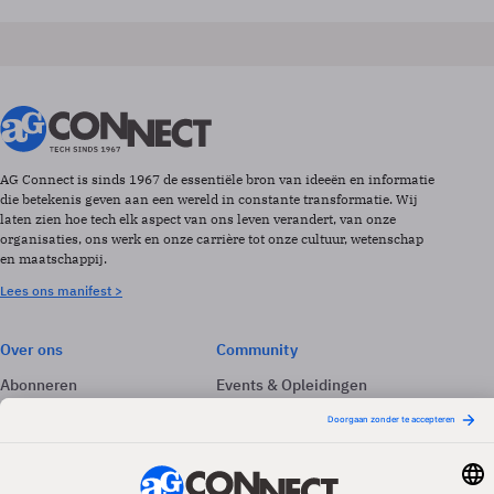
AG Connect is sinds 1967 de essentiële bron van ideeën en informatie
die betekenis geven aan een wereld in constante transformatie. Wij
laten zien hoe tech elk aspect van ons leven verandert, van onze
organisaties, ons werk en onze carrière tot onze cultuur, wetenschap
en maatschappij.
Lees ons manifest >
Over ons
Community
Abonneren
Events & Opleidingen
Adverteren
Nieuwsbrieven
Contact
Vacatures
Colofon
Whitepapers
Onze app