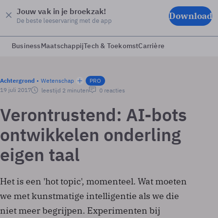
Jouw vak in je broekzak!
Download
De beste leeservaring met de app
Business
Maatschappij
Tech & Toekomst
Carrière
Achtergrond
Wetenschap
PRO
19 juli 2017
leestijd 2 minuten
0 reacties
Verontrustend: AI-bots
ontwikkelen onderling
eigen taal
Het is een 'hot topic', momenteel. Wat moeten
we met kunstmatige intelligentie als we die
niet meer begrijpen. Experimenten bij