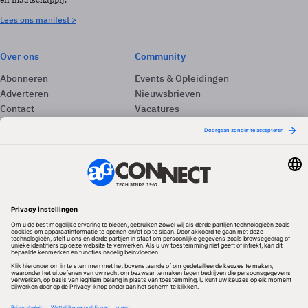
Lees ons manifest >
Over ons
Community
Abonneren
Events & Opleidingen
Adverteren
Nieuwsbrieven
Contact
Vacatures
Colofon
Whitepapers
Onze app
Privacyinstellingen
Volg ons
Redactionele partner