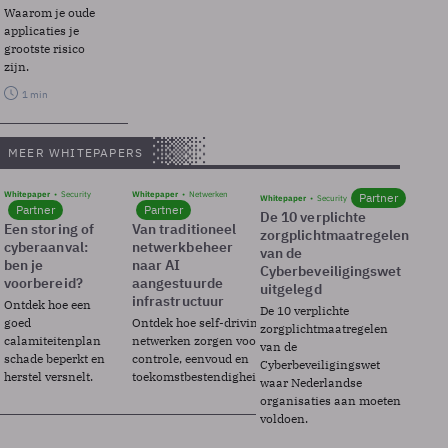
Waarom je oude
applicaties je
grootste risico
zijn.
1 min
MEER WHITEPAPERS
Whitepaper
Security
Whitepaper
Netwerken
Partner
Whitepaper
Security
Partner
Partner
De 10 verplichte
Een storing of
Van traditioneel
zorgplichtmaatregelen
cyberaanval:
netwerkbeheer
van de
ben je
naar AI
Cyberbeveiligingswet
voorbereid?
aangestuurde
uitgelegd
infrastructuur
Ontdek hoe een
De 10 verplichte
goed
Ontdek hoe self-driving
zorgplichtmaatregelen
calamiteitenplan
netwerken zorgen voor
van de
schade beperkt en
controle, eenvoud en
Cyberbeveiligingswet
herstel versnelt.
toekomstbestendigheid.
waar Nederlandse
organisaties aan moeten
voldoen.