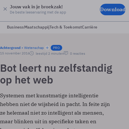
Jouw vak in je broekzak!
Download
De beste leeservaring met de app
Business
Maatschappij
Tech & Toekomst
Carrière
Achtergrond
Wetenschap
PRO
15 november 2016
leestijd 2 minuten
0 reacties
Bot leert nu zelfstandig
op het web
Systemen met kunstmatige intelligentie
hebben niet de wijsheid in pacht. In feite zijn
ze helemaal niet zo intelligent als mensen,
maar blinken uit in specifieke taken en