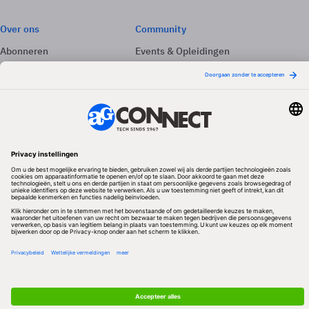
Over ons
Community
Abonneren
Events & Opleidingen
Adverteren
Nieuwsbrieven
Contact
Vacatures
Colofon
Whitepapers
Onze app
Privacyinstellingen
Volg ons
Redactionele partner
Algemene Voorwaarden & Copyrights
Privacy & Cookies