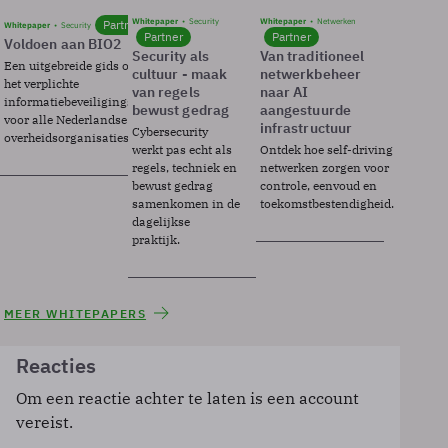
Whitepaper
Security
Whitepaper
Netwerken
Partner
Whitepaper
Security
Partner
Partner
Voldoen aan BIO2
Security als
Van traditioneel
Een uitgebreide gids over BIO2,
cultuur - maak
netwerkbeheer
het verplichte
van regels
naar AI
informatiebeveiligingsframework
bewust gedrag
aangestuurde
voor alle Nederlandse
infrastructuur
Cybersecurity
overheidsorganisaties.
werkt pas echt als
Ontdek hoe self-driving
regels, techniek en
netwerken zorgen voor
bewust gedrag
controle, eenvoud en
samenkomen in de
toekomstbestendigheid.
dagelijkse
praktijk.
MEER WHITEPAPERS
Reacties
Om een reactie achter te laten is een account
vereist.