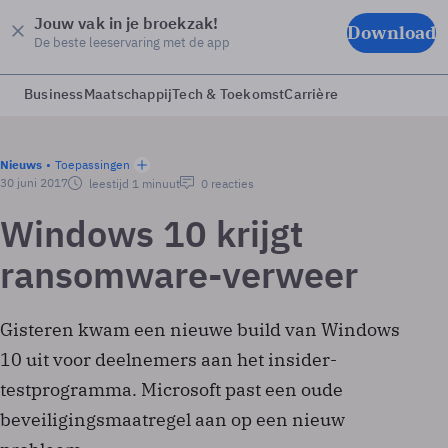
Jouw vak in je broekzak!
Download
De beste leeservaring met de app
Business
Maatschappij
Tech & Toekomst
Carrière
Nieuws
Toepassingen
30 juni 2017
leestijd 1 minuut
0 reacties
Windows 10 krijgt
ransomware-verweer
Gisteren kwam een nieuwe build van Windows
10 uit voor deelnemers aan het insider-
testprogramma. Microsoft past een oude
beveiligingsmaatregel aan op een nieuw