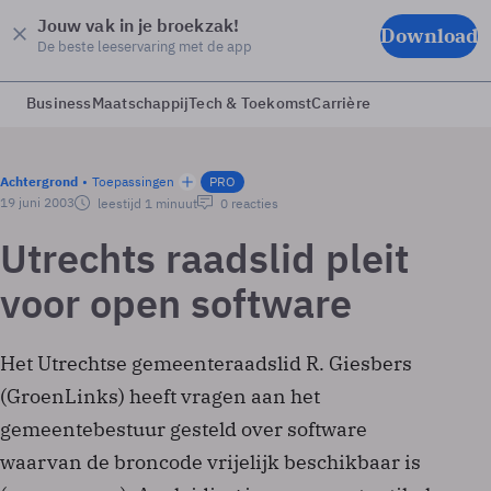
Jouw vak in je broekzak!
Download
De beste leeservaring met de app
Business
Maatschappij
Tech & Toekomst
Carrière
Achtergrond
Toepassingen
PRO
19 juni 2003
leestijd 1 minuut
0 reacties
Utrechts raadslid pleit
voor open software
Het Utrechtse gemeenteraadslid R. Giesbers
(GroenLinks) heeft vragen aan het
gemeentebestuur gesteld over software
waarvan de broncode vrijelijk beschikbaar is