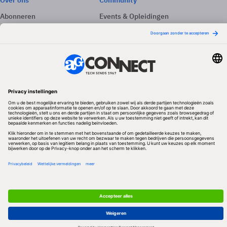
Over ons
Community
Abonneren
Events & Opleidingen
Adverteren
Nieuwsbrieven
Contact
Vacatures
Colofon
Whitepapers
Onze app
Privacyinstellingen
Volg ons
Redactionele partner
Algemene Voorwaarden & Copyrights
Privacy & Cookies