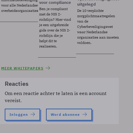
voor compliance
uitgelegd
voor alle Nederlandse
Ben je compliant
overheidsorganisaties.
De 10 verplichte
met de NIS 2-
zorgplichtmaatregelen
richtlijn? Hier vind
van de
je een uitgebreide
Cyberbeveiligingswet
gids over de NIS 2-
waar Nederlandse
richtlijn die je
organisaties aan moeten
helpt dit te
voldoen.
realiseren.
MEER WHITEPAPERS
Reacties
Om een reactie achter te laten is een account
vereist.
Inloggen
Word abonnee