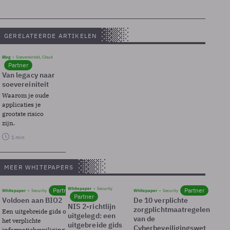
GERELATEERDE ARTIKELEN
Blog
Soevereinteit, Cloud
Partner
Van legacy naar
soevereiniteit
Waarom je oude
applicaties je
grootste risico
zijn.
1 min
MEER WHITEPAPERS
Whitepaper
Security
Partner
Partner
Whitepaper
Security
Whitepaper
Security
Partner
Voldoen aan BIO2
De 10 verplichte
NIS 2-richtlijn
zorgplichtmaatregelen
Een uitgebreide gids over BIO2,
uitgelegd: een
van de
het verplichte
uitgebreide gids
Cyberbeveiligingswet
informatiebeveiligingsframework