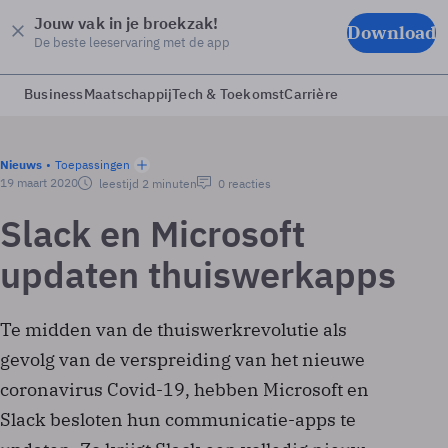
Jouw vak in je broekzak!
Download
De beste leeservaring met de app
Business
Maatschappij
Tech & Toekomst
Carrière
Nieuws
Toepassingen
19 maart 2020
leestijd 2 minuten
0 reacties
Slack en Microsoft
updaten thuiswerkapps
Te midden van de thuiswerkrevolutie als
gevolg van de verspreiding van het nieuwe
coronavirus Covid-19, hebben Microsoft en
Slack besloten hun communicatie-apps te