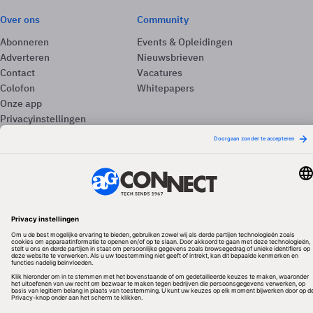
Over ons
Community
Abonneren
Events & Opleidingen
Adverteren
Nieuwsbrieven
Contact
Vacatures
Colofon
Whitepapers
Onze app
Privacyinstellingen
Volg ons
Redactionele partner
Algemene Voorwaarden & Copyrights
Privacy & Cookies