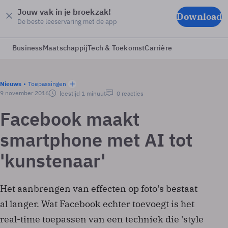
Jouw vak in je broekzak!
Download
De beste leeservaring met de app
Business
Maatschappij
Tech & Toekomst
Carrière
Nieuws
Toepassingen
9 november 2016
leestijd 1 minuut
0 reacties
Facebook maakt
smartphone met AI tot
'kunstenaar'
Het aanbrengen van effecten op foto's bestaat
al langer. Wat Facebook echter toevoegt is het
real-time toepassen van een techniek die 'style