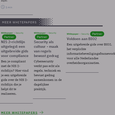
zijn.
1 min
MEER WHITEPAPERS
Whitepaper
Security
Whitepaper
Security
Partner
Whitepaper
Security
Partner
Partner
Voldoen aan BIO2
NIS 2-richtlijn
Security als
Een uitgebreide gids over BIO2,
uitgelegd: een
cultuur - maak
het verplichte
uitgebreide gids
van regels
informatiebeveiligingsframewor
voor compliance
bewust gedrag
voor alle Nederlandse
Ben je compliant
Cybersecurity
overheidsorganisaties.
met de NIS 2-
werkt pas echt als
richtlijn? Hier vind
regels, techniek en
je een uitgebreide
bewust gedrag
gids over de NIS 2-
samenkomen in de
richtlijn die je
dagelijkse
helpt dit te
praktijk.
realiseren.
MEER WHITEPAPERS