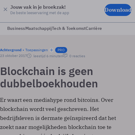
Jouw vak in je broekzak!
Download
De beste leeservaring met de app
Business
Maatschappij
Tech & Toekomst
Carrière
Achtergrond
Toepassingen
PRO
23 oktober 2017
leestijd 6 minuten
0 reacties
Blockchain is geen
dubbelboekhouden
Er waart een mediahype rond bitcoins. Over
blockchain wordt veel geschreven. Het
bedrijfsleven is dermate geïnspireerd dat het
zoekt naar mogelijkheden blockchain toe te