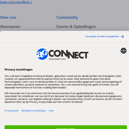
Lees ons manifest >
Over ons
Community
Abonneren
Events & Opleidingen
Adverteren
Nieuwsbrieven
Contact
Vacatures
Colofon
Whitepapers
Onze app
Privacyinstellingen
Volg ons
Redactionele partner
Algemene Voorwaarden & Copyrights