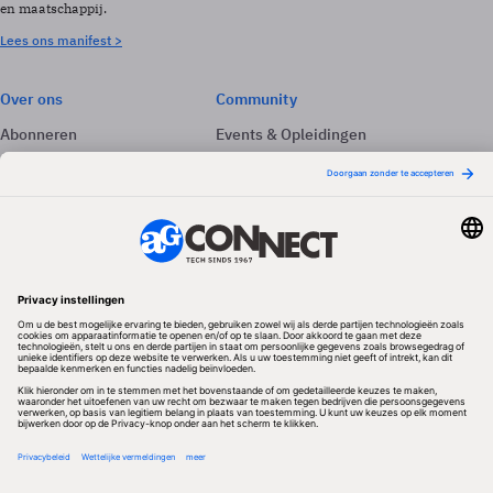
en maatschappij.
Lees ons manifest >
Over ons
Community
Abonneren
Events & Opleidingen
Adverteren
Nieuwsbrieven
Contact
Vacatures
Colofon
Whitepapers
Onze app
Privacyinstellingen
Volg ons
Redactionele partner