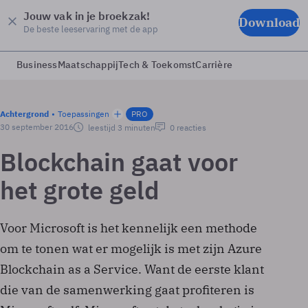
Jouw vak in je broekzak!
Download
De beste leeservaring met de app
Business
Maatschappij
Tech & Toekomst
Carrière
Achtergrond
Toepassingen
PRO
30 september 2016
leestijd 3 minuten
0 reacties
Blockchain gaat voor
het grote geld
Voor Microsoft is het kennelijk een methode
om te tonen wat er mogelijk is met zijn Azure
Blockchain as a Service. Want de eerste klant
die van de samenwerking gaat profiteren is