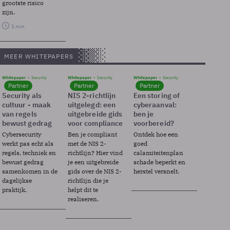
grootste risico
zijn.
1 min
MEER WHITEPAPERS
Whitepaper
Security
Whitepaper
Security
Whitepaper
Security
Partner
Partner
Partner
Security als
NIS 2-richtlijn
Een storing of
cultuur - maak
uitgelegd: een
cyberaanval:
van regels
uitgebreide gids
ben je
bewust gedrag
voor compliance
voorbereid?
Cybersecurity
Ben je compliant
Ontdek hoe een
werkt pas echt als
met de NIS 2-
goed
regels, techniek en
richtlijn? Hier vind
calamiteitenplan
bewust gedrag
je een uitgebreide
schade beperkt en
samenkomen in de
gids over de NIS 2-
herstel versnelt.
dagelijkse
richtlijn die je
praktijk.
helpt dit te
realiseren.