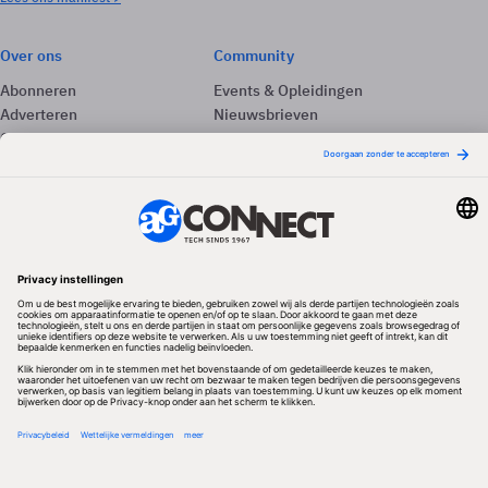
Over ons
Community
Abonneren
Events & Opleidingen
Adverteren
Nieuwsbrieven
Contact
Vacatures
Colofon
Whitepapers
Onze app
Privacyinstellingen
Volg ons
Redactionele partner
Algemene Voorwaarden & Copyrights
Privacy & Cookies