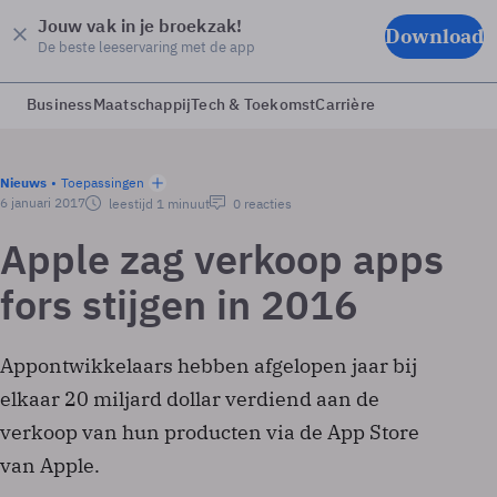
Jouw vak in je broekzak!
Download
De beste leeservaring met de app
Business
Maatschappij
Tech & Toekomst
Carrière
Nieuws
Toepassingen
6 januari 2017
leestijd 1 minuut
0 reacties
Apple zag verkoop apps
fors stijgen in 2016
Appontwikkelaars hebben afgelopen jaar bij
elkaar 20 miljard dollar verdiend aan de
verkoop van hun producten via de App Store
van Apple.