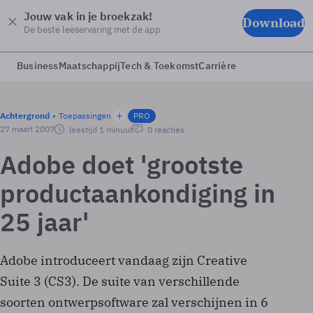
Jouw vak in je broekzak!
Download
De beste leeservaring met de app
Business
Maatschappij
Tech & Toekomst
Carrière
Achtergrond
Toepassingen
PRO
27 maart 2007
leestijd 1 minuut
0 reacties
Adobe doet 'grootste
productaankondiging in
25 jaar'
Adobe introduceert vandaag zijn Creative
Suite 3 (CS3). De suite van verschillende
soorten ontwerpsoftware zal verschijnen in 6