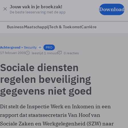
Jouw vak in je broekzak!
Download
De beste leeservaring met de app
Business
Maatschappij
Tech & Toekomst
Carrière
Achtergrond
Security
PRO
17 februari 2005
leestijd 1 minuut
0 reacties
Sociale diensten
regelen beveiliging
gegevens niet goed
Dit stelt de Inspectie Werk en Inkomen in een
rapport dat staatssecretaris Van Hoof van
Sociale Zaken en Werkgelegenheid (SZW) naar