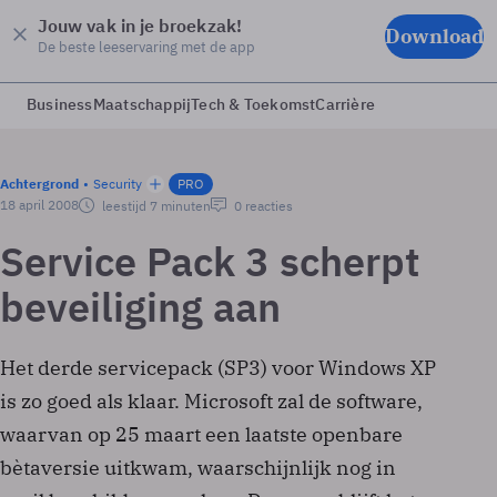
Jouw vak in je broekzak!
Download
De beste leeservaring met de app
Business
Maatschappij
Tech & Toekomst
Carrière
Achtergrond
Security
PRO
18 april 2008
leestijd 7 minuten
0 reacties
Service Pack 3 scherpt
beveiliging aan
Het derde servicepack (SP3) voor Windows XP
is zo goed als klaar. Microsoft zal de software,
waarvan op 25 maart een laatste openbare
bètaversie uitkwam, waarschijnlijk nog in