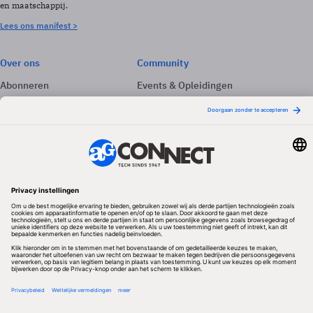
en maatschappij.
Lees ons manifest >
Over ons
Community
Abonneren
Events & Opleidingen
Adverteren
Nieuwsbrieven
Contact
Vacatures
Colofon
Whitepapers
Onze app
Privacyinstellingen
Volg ons
Redactionele partner