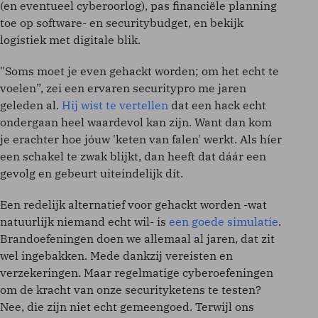
(en eventueel cyberoorlog), pas financiële planning
toe op software- en securitybudget, en bekijk
logistiek met digitale blik.
"Soms moet je even gehackt worden; om het echt te
voelen”, zei een ervaren securitypro me jaren
geleden al.
Hij wist te vertellen
dat een hack echt
ondergaan heel waardevol kan zijn. Want dan kom
je erachter hoe jóuw 'keten van falen' werkt. Als híer
een schakel te zwak blijkt, dan heeft dat dáár een
gevolg en gebeurt uiteindelijk dít.
Een redelijk alternatief voor gehackt worden -wat
natuurlijk niemand echt wil- is
een goede simulatie
.
Brandoefeningen doen we allemaal al jaren, dat zit
wel ingebakken. Mede dankzij vereisten en
verzekeringen. Maar regelmatige cyberoefeningen
om de kracht van onze securityketens te testen?
Nee, die zijn niet echt gemeengoed. Terwijl ons