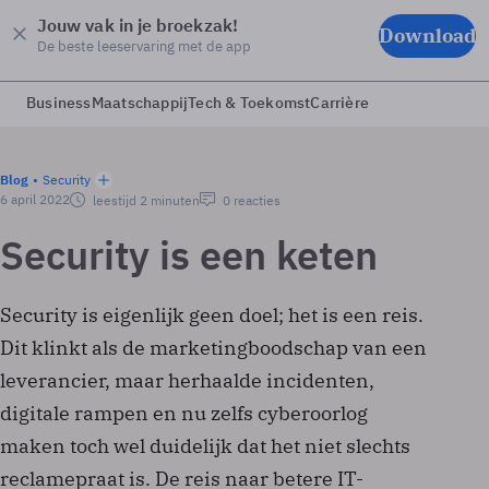
Jouw vak in je broekzak!
Download
De beste leeservaring met de app
Business
Maatschappij
Tech & Toekomst
Carrière
Blog
Security
6 april 2022
leestijd 2 minuten
0 reacties
Security is een keten
Security is eigenlijk geen doel; het is een reis.
Dit klinkt als de marketingboodschap van een
leverancier, maar herhaalde incidenten,
digitale rampen en nu zelfs cyberoorlog
maken toch wel duidelijk dat het niet slechts
reclamepraat is. De reis naar betere IT-