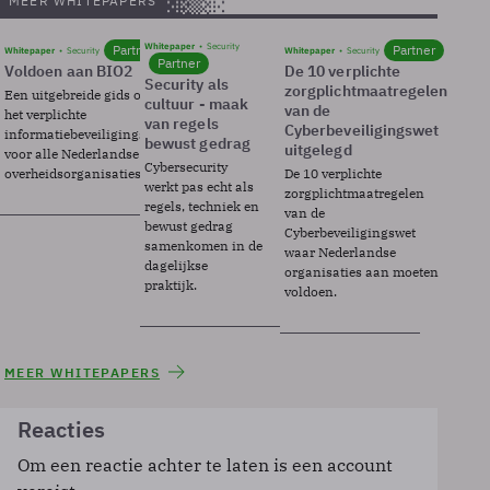
MEER WHITEPAPERS
Whitepaper
Security
Partner
Partner
Whitepaper
Security
Whitepaper
Security
Partner
Voldoen aan BIO2
De 10 verplichte
Security als
zorgplichtmaatregelen
Een uitgebreide gids over BIO2,
cultuur - maak
van de
het verplichte
van regels
Cyberbeveiligingswet
informatiebeveiligingsframework
bewust gedrag
uitgelegd
voor alle Nederlandse
Cybersecurity
overheidsorganisaties.
De 10 verplichte
werkt pas echt als
zorgplichtmaatregelen
regels, techniek en
van de
bewust gedrag
Cyberbeveiligingswet
samenkomen in de
waar Nederlandse
dagelijkse
organisaties aan moeten
praktijk.
voldoen.
MEER WHITEPAPERS
Reacties
Om een reactie achter te laten is een account