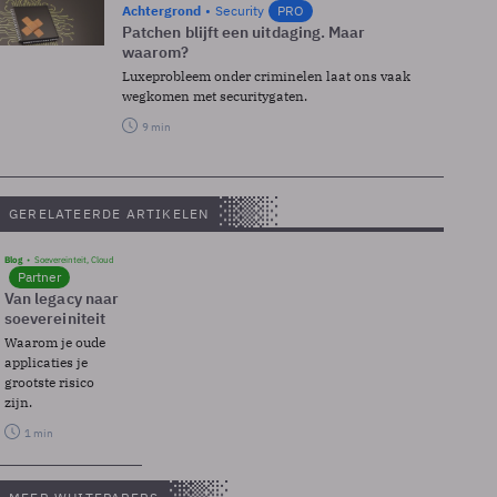
Achtergrond
Security
PRO
Patchen blijft een uitdaging. Maar
waarom?
Luxeprobleem onder criminelen laat ons vaak
wegkomen met securitygaten.
9 min
GERELATEERDE ARTIKELEN
Blog
Soevereinteit, Cloud
Partner
Van legacy naar
soevereiniteit
Waarom je oude
applicaties je
grootste risico
zijn.
1 min