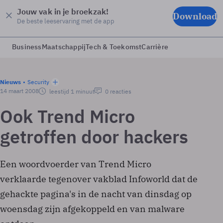
Jouw vak in je broekzak!
Download
De beste leeservaring met de app
Business
Maatschappij
Tech & Toekomst
Carrière
Nieuws
Security
14 maart 2008
leestijd 1 minuut
0 reacties
Ook Trend Micro
getroffen door hackers
Een woordvoerder van Trend Micro
verklaarde tegenover vakblad Infoworld dat de
gehackte pagina's in de nacht van dinsdag op
woensdag zijn afgekoppeld en van malware