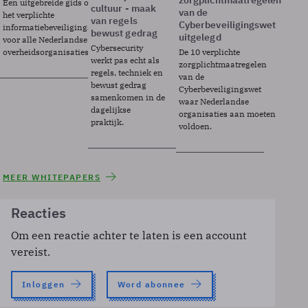
zorgplichtmaatregelen
Een uitgebreide gids over BIO2,
cultuur - maak
van de
het verplichte
van regels
Cyberbeveiligingswet
informatiebeveiligingsframework
bewust gedrag
uitgelegd
voor alle Nederlandse
Cybersecurity
overheidsorganisaties.
De 10 verplichte
werkt pas echt als
zorgplichtmaatregelen
regels, techniek en
van de
bewust gedrag
Cyberbeveiligingswet
samenkomen in de
waar Nederlandse
dagelijkse
organisaties aan moeten
praktijk.
voldoen.
MEER WHITEPAPERS
Reacties
Om een reactie achter te laten is een account
vereist.
Inloggen
Word abonnee