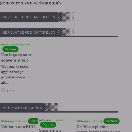
genereren van webpagina's.
GERELATEERDE ARTIKELEN
GERELATEERDE ARTIKELEN
Blog
Soevereinteit, Cloud
Partner
Van legacy naar
soevereiniteit
Waarom je oude
applicaties je
grootste risico
zijn.
1 min
MEER WHITEPAPERS
Whitepaper
Security
Partner
Partner
Whitepaper
Security
Whitepaper
Security
Partner
Voldoen aan BIO2
De 10 verplichte
Security als