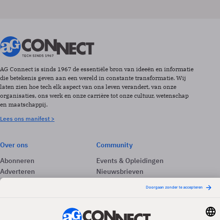
AG Connect is sinds 1967 de essentiële bron van ideeën en informatie
die betekenis geven aan een wereld in constante transformatie. Wij
laten zien hoe tech elk aspect van ons leven verandert, van onze
organisaties, ons werk en onze carrière tot onze cultuur, wetenschap
en maatschappij.
Lees ons manifest >
Over ons
Community
Abonneren
Events & Opleidingen
Adverteren
Nieuwsbrieven
Contact
Vacatures
Colofon
Whitepapers
Onze app
Privacyinstellingen