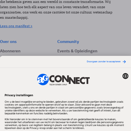
die betekenis geven aan een wereld in constante transformatie. Wij
laten zien hoe tech elk aspect van ons leven verandert, van onze
organisaties, ons werk en onze carrière tot onze cultuur, wetenschap
en maatschappij.
Lees ons manifest >
Over ons
Community
Abonneren
Events & Opleidingen
Adverteren
Nieuwsbrieven
Contact
Vacatures
Colofon
Whitepapers
Onze app
Privacyinstellingen
Volg ons
Redactionele partner