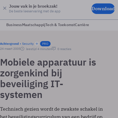
Jouw vak in je broekzak!
Download
De beste leeservaring met de app
Business
Maatschappij
Tech & Toekomst
Carrière
Achtergrond
Security
PRO
24 maart 2005
leestijd 4 minuten
0 reacties
Mobiele apparatuur is
zorgenkind bij
beveiliging IT-
systemen
Technisch gezien wordt de zwakste schakel in
het beveiligingscurriculum van een bedrijf op