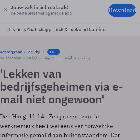
Jouw vak in je broekzak!
Download
De beste leeservaring met de app
Business
Maatschappij
Tech & Toekomst
Carrière
Achtergrond
Security
PRO
13 december 2005
leestijd 1 minuut
0 reacties
'Lekken van
bedrijfsgeheimen via e-
mail niet ongewoon'
Den Haag, 11.14 - Zes procent van de
werknemers heeft wel eens vertrouwelijke
informatie gemaild aan buitenstaanders. Dat