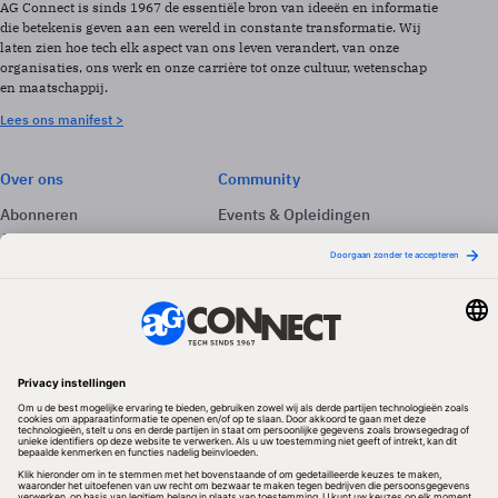
AG Connect is sinds 1967 de essentiële bron van ideeën en informatie
die betekenis geven aan een wereld in constante transformatie. Wij
laten zien hoe tech elk aspect van ons leven verandert, van onze
organisaties, ons werk en onze carrière tot onze cultuur, wetenschap
en maatschappij.
Lees ons manifest >
Over ons
Community
Abonneren
Events & Opleidingen
Adverteren
Nieuwsbrieven
Contact
Vacatures
Colofon
Whitepapers
Onze app
Privacyinstellingen
Volg ons
Redactionele partner