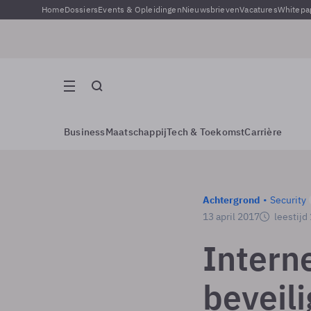
Home
Dossiers
Events & Opleidingen
Nieuwsbrieven
Vacatures
Whitepa
Business
Maatschappij
Tech & Toekomst
Carrière
Achtergrond
Security
13 april 2017
leestijd
Intern
beveil