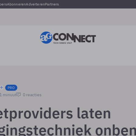
pers
Abonneren
Adverteren
Partners
PRO
 1 minuut
0 reacties
etproviders laten
igingstechniek onbe