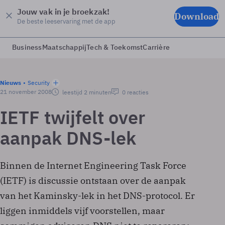
Jouw vak in je broekzak!
Download
De beste leeservaring met de app
Business
Maatschappij
Tech & Toekomst
Carrière
Nieuws
Security
21 november 2008
leestijd 2 minuten
0 reacties
IETF twijfelt over
aanpak DNS-lek
Binnen de Internet Engineering Task Force
(IETF) is discussie ontstaan over de aanpak
van het Kaminsky-lek in het DNS-protocol. Er
liggen inmiddels vijf voorstellen, maar