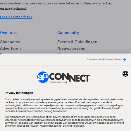
organisaties, ons werk en onze carrière tot onze cultuur, wetenschap
en maatschappij.
Lees ons manifest >
Over ons
Community
Abonneren
Events & Opleidingen
Adverteren
Nieuwsbrieven
Contact
Vacatures
Colofon
Whitepapers
Onze app
Privacyinstellingen
Volg ons
Redactionele partner