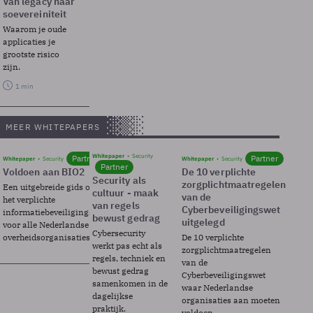
Van legacy naar
soevereiniteit
Waarom je oude
applicaties je
grootste risico
zijn.
1 min
MEER WHITEPAPERS
Whitepaper
Security
Partner
Partner
Whitepaper
Security
Whitepaper
Security
Partner
Voldoen aan BIO2
De 10 verplichte
Security als
zorgplichtmaatregelen
Een uitgebreide gids over BIO2,
cultuur - maak
van de
het verplichte
van regels
Cyberbeveiligingswet
informatiebeveiligingsframework
bewust gedrag
uitgelegd
voor alle Nederlandse
Cybersecurity
overheidsorganisaties.
De 10 verplichte
werkt pas echt als
zorgplichtmaatregelen
regels, techniek en
van de
bewust gedrag
Cyberbeveiligingswet
samenkomen in de
waar Nederlandse
dagelijkse
organisaties aan moeten
praktijk.
voldoen.