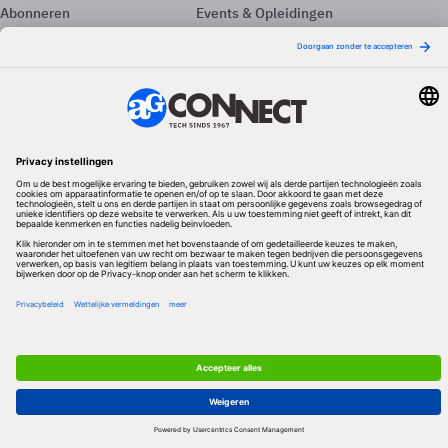
Abonneren
Events & Opleidingen
Adverteren
Nieuwsbrieven
Contact
Vacatures
Colofon
Whitepapers
Onze app
Privacyinstellingen
Volg ons
Redactionele partner
Algemene Voorwaarden & Copyrights
Privacy & Cookies