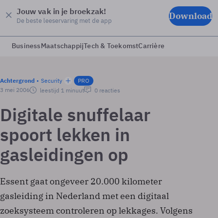
Jouw vak in je broekzak!
Download
De beste leeservaring met de app
Business
Maatschappij
Tech & Toekomst
Carrière
Achtergrond
Security
PRO
3 mei 2006
leestijd 1 minuut
0 reacties
Digitale snuffelaar
spoort lekken in
gasleidingen op
Essent gaat ongeveer 20.000 kilometer
gasleiding in Nederland met een digitaal
zoeksysteem controleren op lekkages. Volgens