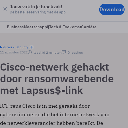
Jouw vak in je broekzak!
Download
De beste leeservaring met de app
Business
Maatschappij
Tech & Toekomst
Carrière
Nieuws
Security
11 augustus 2022
leestijd 2 minuten
0 reacties
Cisco-netwerk gehackt
door ransomwarebende
met Lapsus$-link
ICT-reus Cisco is in mei geraakt door
cybercriminelen die het interne netwerk van
de netwerkleverancier hebben bereikt. De