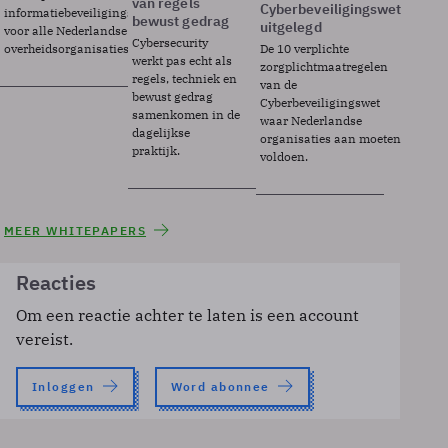
van regels
Cyberbeveiligingswet
informatiebeveiligingsframework
bewust gedrag
uitgelegd
voor alle Nederlandse
Cybersecurity
overheidsorganisaties.
De 10 verplichte
werkt pas echt als
zorgplichtmaatregelen
regels, techniek en
van de
bewust gedrag
Cyberbeveiligingswet
samenkomen in de
waar Nederlandse
dagelijkse
organisaties aan moeten
praktijk.
voldoen.
MEER WHITEPAPERS
Reacties
Om een reactie achter te laten is een account
vereist.
Inloggen
Word abonnee