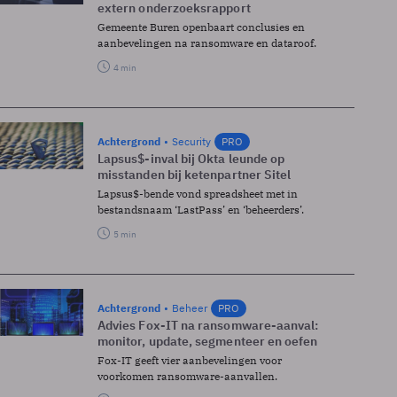
extern onderzoeksrapport
Gemeente Buren openbaart conclusies en
aanbevelingen na ransomware en dataroof.
4 min
Achtergrond
Security
PRO
Lapsus$-inval bij Okta leunde op
misstanden bij ketenpartner Sitel
Lapsus$-bende vond spreadsheet met in
bestandsnaam ‘LastPass’ en ‘beheerders’.
5 min
Achtergrond
Beheer
PRO
Advies Fox-IT na ransomware-aanval:
monitor, update, segmenteer en oefen
Fox-IT geeft vier aanbevelingen voor
voorkomen ransomware-aanvallen.