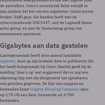
ransomware waargenomen en ook niet ingezet door
de aanvallers. Cisco's securitytak Talos schrijft in
zijn analyse dat het om een zogeheten 'initial access
broker' (IAB) gaat, die banden heeft met de
cybercrimebende UNC2447, met de Lapsus$ threat
actor group, en met de Yanluowang-groep van
ransomware operators.
Gigabytes aan data gestolen
Laatstgenoemde heeft deze aanval inmiddels
opgeëist
, door op zijn leaksite data te publiceren die
het heeft buitgemaakt bij Cisco. Daarbij geeft hij de
melding 'time's up' wat suggereert dat er nog een
afpersing liep met als dreigement het openbaren
van gestolen gegevens. De lijst van mappen en
bestanden komt
volgens Bleeping Computer
neer
op 2,75 GB aan data, bestaande uit 3.700
bestanden.