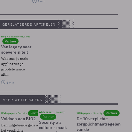
2 min
GERELATEERDE ARTIKELEN
Blog
Soevereinteit, Cloud
Partner
Van legacy naar
soevereiniteit
Waarom je oude
applicaties je
grootste risico
zijn.
1 min
MEER WHITEPAPERS
Whitepaper
Security
Partner
Partner
Whitepaper
Security
Whitepaper
Security
Partner
Voldoen aan BIO2
De 10 verplichte
Security als
zorgplichtmaatregelen
Een uitgebreide gids over BIO2,
cultuur - maak
van de
het verplichte