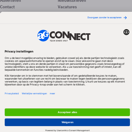
Adverteren
Nieuwsbrieven
Contact
Vacatures
Colofon
Whitepapers
Onze app
Privacyinstellingen
Volg ons
Redactionele partner
Algemene Voorwaarden & Copyrights
Privacy & Cookies