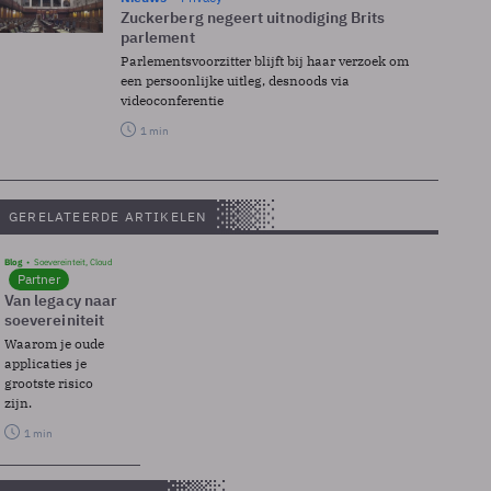
Zuckerberg negeert uitnodiging Brits
parlement
Parlementsvoorzitter blijft bij haar verzoek om
een persoonlijke uitleg, desnoods via
videoconferentie
1 min
GERELATEERDE ARTIKELEN
Blog
Soevereinteit, Cloud
Partner
Van legacy naar
soevereiniteit
Waarom je oude
applicaties je
grootste risico
zijn.
1 min