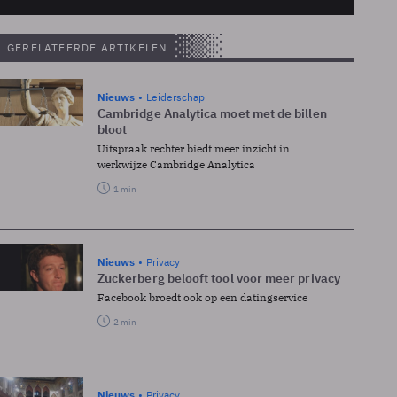
Accepteren
powered by
Usercentrics Consent Management
GERELATEERDE ARTIKELEN
Platform
Nieuws
Leiderschap
Cambridge Analytica moet met de billen
bloot
Uitspraak rechter biedt meer inzicht in
werkwijze Cambridge Analytica
1 min
Nieuws
Privacy
Zuckerberg belooft tool voor meer privacy
Facebook broedt ook op een datingservice
2 min
Nieuws
Privacy