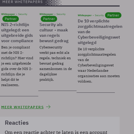
MEER WHITEPAPERS
Whitepaper
Security
Whitepaper
Security
Partner
Whitepaper
Security
Partner
Partner
De 10 verplichte
NIS 2-richtlijn
Security als
zorgplichtmaatregelen
uitgelegd: een
cultuur - maak
van de
uitgebreide gids
van regels
Cyberbeveiligingswet
voor compliance
bewust gedrag
uitgelegd
Ben je compliant
Cybersecurity
De 10 verplichte
met de NIS 2-
werkt pas echt als
zorgplichtmaatregelen
richtlijn? Hier vind
regels, techniek en
van de
je een uitgebreide
bewust gedrag
Cyberbeveiligingswet
gids over de NIS 2-
samenkomen in de
waar Nederlandse
richtlijn die je
dagelijkse
organisaties aan moeten
helpt dit te
praktijk.
voldoen.
realiseren.
MEER WHITEPAPERS
Reacties
Om een reactie achter te laten is een account