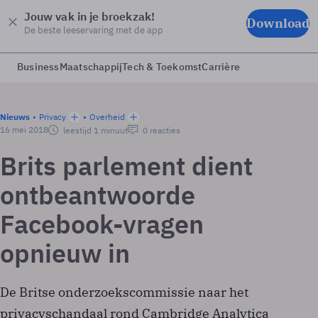
Jouw vak in je broekzak!
Download
De beste leeservaring met de app
Business
Maatschappij
Tech & Toekomst
Carrière
Nieuws
Privacy
Overheid
16 mei 2018
leestijd 1 minuut
0 reacties
Brits parlement dient
ontbeantwoorde
Facebook-vragen
opnieuw in
De Britse onderzoekscommissie naar het
privacyschandaal rond Cambridge Analytica