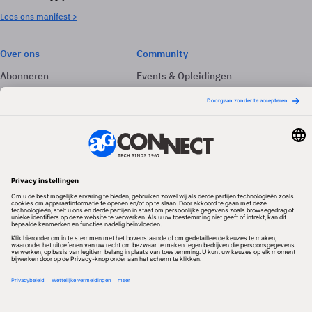
Lees ons manifest >
Over ons
Community
Abonneren
Events & Opleidingen
Adverteren
Nieuwsbrieven
Contact
Vacatures
Colofon
Whitepapers
Onze app
Privacyinstellingen
Volg ons
Redactionele partner