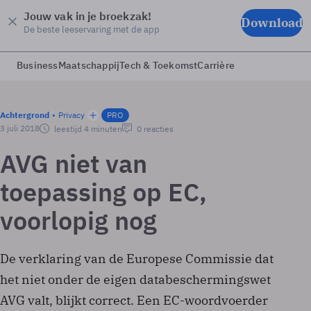
Jouw vak in je broekzak!
Download
De beste leeservaring met de app
Business
Maatschappij
Tech & Toekomst
Carrière
Achtergrond
Privacy
PRO
3 juli 2018
leestijd 4 minuten
0 reacties
AVG niet van
toepassing op EC,
voorlopig nog
De verklaring van de Europese Commissie dat
het niet onder de eigen databeschermingswet
AVG valt, blijkt correct. Een EC-woordvoerder