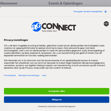
Abonneren
Events & Opleidingen
Adverteren
Nieuwsbrieven
Contact
Vacatures
Colofon
Whitepapers
Onze app
Privacyinstellingen
Volg ons
Redactionele partner
Algemene Voorwaarden & Copyrights
Privacy & Cookies