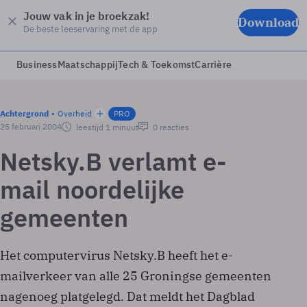
Jouw vak in je broekzak!
Download
De beste leeservaring met de app
Business
Maatschappij
Tech & Toekomst
Carrière
Achtergrond
Overheid
PRO
25 februari 2004
leestijd 1 minuut
0 reacties
Netsky.B verlamt e-
mail noordelijke
gemeenten
Het computervirus Netsky.B heeft het e-
mailverkeer van alle 25 Groningse gemeenten
nagenoeg platgelegd. Dat meldt het Dagblad