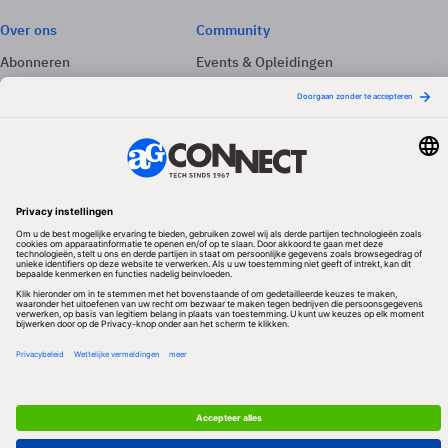
Over ons
Community
Abonneren
Events & Opleidingen
Adverteren
Nieuwsbrieven
Contact
Vacatures
Colofon
Whitepapers
Onze app
Privacyinstellingen
Volg ons
Redactionele partner
Algemene Voorwaarden & Copyrights
Privacy & Cookies