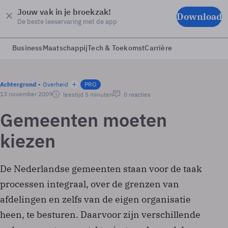
Jouw vak in je broekzak!
Download
De beste leeservaring met de app
Business
Maatschappij
Tech & Toekomst
Carrière
Achtergrond
Overheid
PRO
13 november 2009
leestijd 5 minuten
0 reacties
Gemeenten moeten
kiezen
De Nederlandse gemeenten staan voor de taak
processen integraal, over de grenzen van
afdelingen en zelfs van de eigen organisatie
heen, te besturen. Daarvoor zijn verschillende