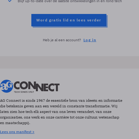
Blijf up-to-date over de laatste ontwikkelingen in en rond tech
Word gratis lid en lees verder
Heb je al een account?
Log in
AG Connect is sinds 1967 de essentiële bron van ideeën en informatie
die betekenis geven aan een wereld in constante transformatie. Wij
laten zien hoe tech elk aspect van ons leven verandert, van onze
organisaties, ons werk en onze carrière tot onze cultuur, wetenschap
en maatschappij.
Lees ons manifest >