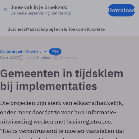
Jouw vak in je broekzak!
Download
De beste leeservaring met de app
Business
Maatschappij
Tech & Toekomst
Carrière
Achtergrond
Overheid
PRO
3 mei 2007
leestijd 1 minuut
0 reacties
Gemeenten in tijdsklem
bij implementaties
Die projecten zijn sterk van elkaar afhankelijk,
onder meer doordat ze voor hun informatie-
uitwisseling werken met basisregistraties.
“Het is verontrustend te moeten vaststellen dat