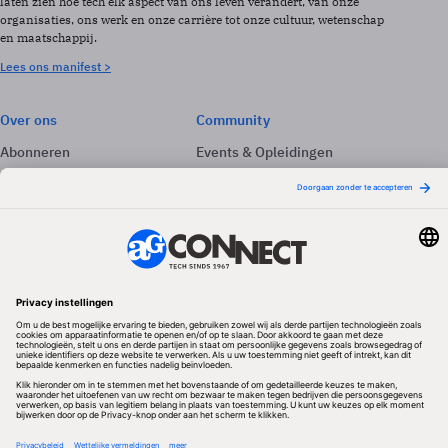
laten zien hoe tech elk aspect van ons leven verandert, van onze
organisaties, ons werk en onze carrière tot onze cultuur, wetenschap
en maatschappij.
Lees ons manifest >
Over ons
Community
Abonneren
Events & Opleidingen
Adverteren
Nieuwsbrieven
Contact
Vacatures
Colofon
Whitepapers
Onze app
Privacyinstellingen
Volg ons
Redactionele partner