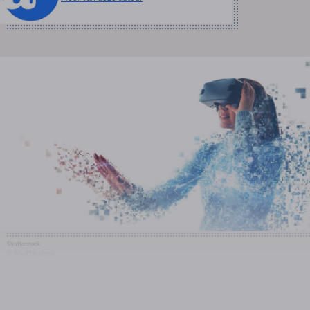
Shutterstock
© Shutterstock