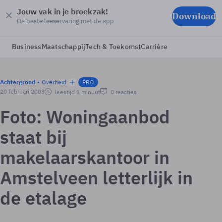
Jouw vak in je broekzak!
Download
De beste leeservaring met de app
Business
Maatschappij
Tech & Toekomst
Carrière
Achtergrond
Overheid
PRO
20 februari 2003
leestijd 1 minuut
0 reacties
Foto: Woningaanbod
staat bij
makelaarskantoor in
Amstelveen letterlijk in
de etalage