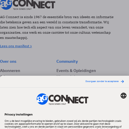
AG Connect is sinds 1967 de essentiële bron van ideeën en informatie
die betekenis geven aan een wereld in constante transformatie. Wij
laten zien hoe tech elk aspect van ons leven verandert, van onze
organisaties, ons werk en onze carrière tot onze cultuur, wetenschap
en maatschappij.
Lees ons manifest >
Over ons
Community
Abonneren
Events & Opleidingen
Adverteren
Nieuwsbrieven
Contact
Vacatures
Colofon
Whitepapers
Onze app
Privacyinstellingen
Volg ons