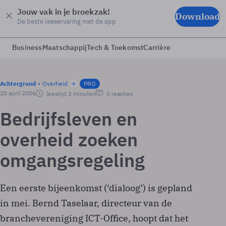
Jouw vak in je broekzak!
Download
De beste leeservaring met de app
Business
Maatschappij
Tech & Toekomst
Carrière
Achtergrond
Overheid
PRO
20 april 2006
leestijd 2 minuten
0 reacties
Bedrijfsleven en
overheid zoeken
omgangsregeling
Een eerste bijeenkomst (‘dialoog’) is gepland
in mei. Bernd Taselaar, directeur van de
branchevereniging ICT-Office, hoopt dat het