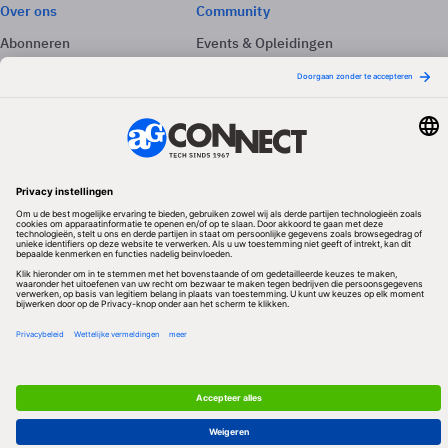
Over ons
Community
Abonneren
Events & Opleidingen
Adverteren
Nieuwsbrieven
Contact
Vacatures
Colofon
Whitepapers
Onze app
Privacyinstellingen
Volg ons
Redactionele partner
Algemene Voorwaarden & Copyrights
Privacy & Cookies