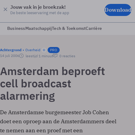
Jouw vak in je broekzak!
Download
De beste leeservaring met de app
Business
Maatschappij
Tech & Toekomst
Carrière
Achtergrond
Overheid
PRO
14 juli 2006
leestijd 1 minuut
0 reacties
Amsterdam beproeft
cell broadcast
alarmering
De Amsterdamse burgemeester Job Cohen
doet een oproep aan de Amsterdammers deel
te nemen aan een proef met een