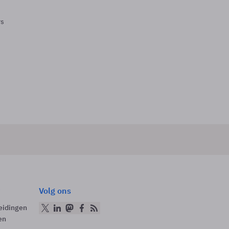
rs
Volg ons
eidingen
en