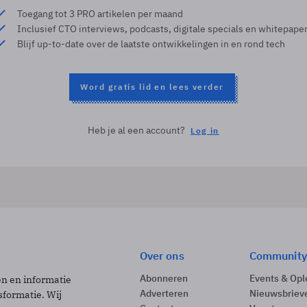
Toegang tot 3 PRO artikelen per maand
Inclusief CTO interviews, podcasts, digitale specials en whitepape
Blijf up-to-date over de laatste ontwikkelingen in en rond tech
Word gratis lid en lees verder
Heb je al een account?
Log in
Over ons
Community
Abonneren
Events & Opl
ën en informatie
Adverteren
Nieuwsbriev
sformatie. Wij