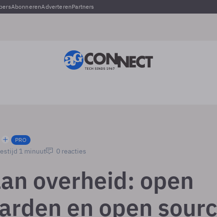
pers
Abonneren
Adverteren
Partners
PRO
estijd 1 minuut
0 reacties
lan overheid: open
arden en open sour