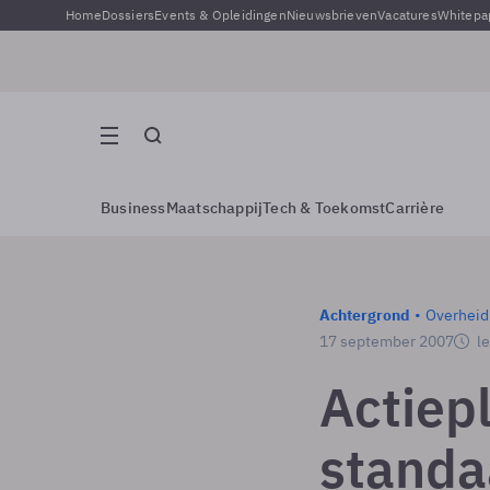
Home
Dossiers
Events & Opleidingen
Nieuwsbrieven
Vacatures
Whitepa
Business
Maatschappij
Tech & Toekomst
Carrière
Achtergrond
Overheid
17 september 2007
le
Actiep
standa