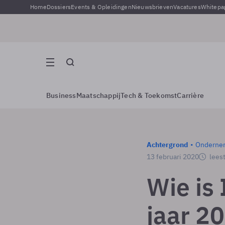
Home
Dossiers
Events & Opleidingen
Nieuwsbrieven
Vacatures
Whitepa
Business
Maatschappij
Tech & Toekomst
Carrière
Achtergrond
Onderne
13 februari 2020
leest
Wie is 
jaar 2