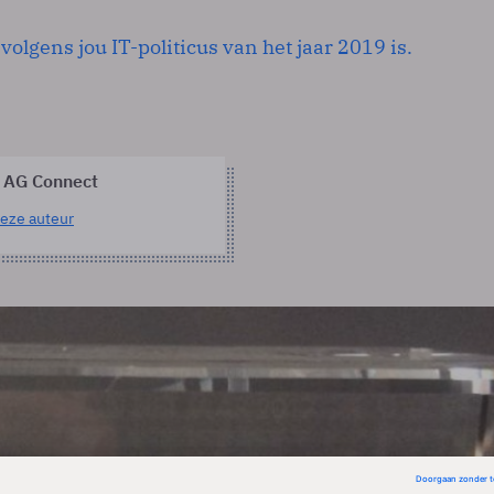
volgens jou IT-politicus van het jaar 2019 is.
 AG Connect
eze auteur