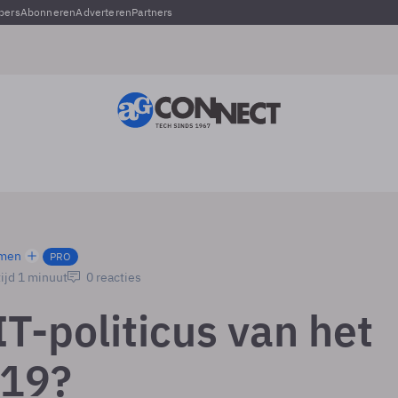
pers
Abonneren
Adverteren
Partners
men
PRO
ijd 1 minuut
0 reacties
IT-politicus van het
019?