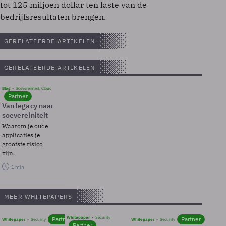
tot 125 miljoen dollar ten laste van de
bedrijfsresultaten brengen.
GERELATEERDE ARTIKELEN
GERELATEERDE ARTIKELEN
Blog
Soevereinteit, Cloud
Partner
Van legacy naar
soevereiniteit
Waarom je oude
applicaties je
grootste risico
zijn.
1 min
MEER WHITEPAPERS
Whitepaper
Security
Partner
Partner
Whitepaper
Security
Whitepaper
Security
Partner