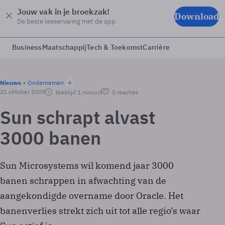
Jouw vak in je broekzak!
Download
De beste leeservaring met de app
Business
Maatschappij
Tech & Toekomst
Carrière
Nieuws
Ondernemen
21 oktober 2009
leestijd 1 minuut
0 reacties
Sun schrapt alvast
3000 banen
Sun Microsystems wil komend jaar 3000
banen schrappen in afwachting van de
aangekondigde overname door Oracle. Het
banenverlies strekt zich uit tot alle regio’s waar