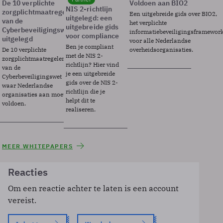
De 10 verplichte
Voldoen aan BIO2
NIS 2-richtlijn
zorgplichtmaatregelen
Een uitgebreide gids over BIO2,
uitgelegd: een
van de
het verplichte
uitgebreide gids
Cyberbeveiligingswet
informatiebeveiligingsframewor
voor compliance
uitgelegd
voor alle Nederlandse
Ben je compliant
De 10 verplichte
overheidsorganisaties.
met de NIS 2-
zorgplichtmaatregelen
richtlijn? Hier vind
van de
je een uitgebreide
Cyberbeveiligingswet
gids over de NIS 2-
waar Nederlandse
richtlijn die je
organisaties aan moeten
helpt dit te
voldoen.
realiseren.
MEER WHITEPAPERS
Reacties
Om een reactie achter te laten is een account
vereist.