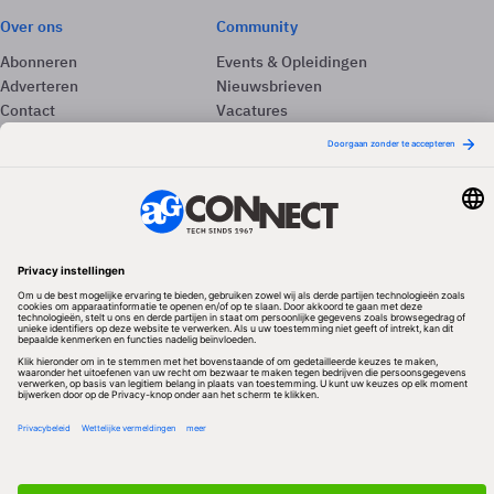
Over ons
Community
Abonneren
Events & Opleidingen
Adverteren
Nieuwsbrieven
Contact
Vacatures
Colofon
Whitepapers
Onze app
Privacyinstellingen
Volg ons
Redactionele partner
Algemene Voorwaarden & Copyrights
Privacy & Cookies