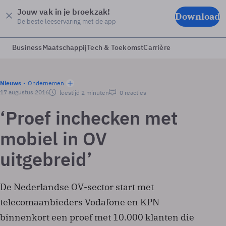
Jouw vak in je broekzak!
Download
De beste leeservaring met de app
Business
Maatschappij
Tech & Toekomst
Carrière
Nieuws
Ondernemen
17 augustus 2016
leestijd 2 minuten
0 reacties
‘Proef inchecken met
mobiel in OV
uitgebreid’
De Nederlandse OV-sector start met
telecomaanbieders Vodafone en KPN
binnenkort een proef met 10.000 klanten die