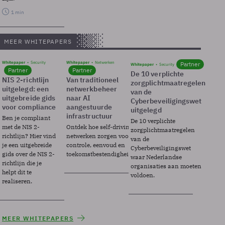
1 min
MEER WHITEPAPERS
Whitepaper
Security
Whitepaper
Netwerken
Partner
Whitepaper
Security
Partner
Partner
De 10 verplichte
NIS 2-richtlijn
Van traditioneel
zorgplichtmaatregelen
uitgelegd: een
netwerkbeheer
van de
uitgebreide gids
naar AI
Cyberbeveiligingswet
voor compliance
aangestuurde
uitgelegd
infrastructuur
Ben je compliant
De 10 verplichte
met de NIS 2-
Ontdek hoe self-driving
zorgplichtmaatregelen
richtlijn? Hier vind
netwerken zorgen voor
van de
je een uitgebreide
controle, eenvoud en
Cyberbeveiligingswet
gids over de NIS 2-
toekomstbestendigheid.
waar Nederlandse
richtlijn die je
organisaties aan moeten
helpt dit te
voldoen.
realiseren.
MEER WHITEPAPERS