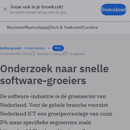
Jouw vak in je broekzak!
Download
De beste leeservaring met de app
Business
Maatschappij
Tech & Toekomst
Carrière
Achtergrond
Ondernemen
PRO
14 september 2016
leestijd 1 minuut
0 reacties
Onderzoek naar snelle
software-groeiers
De software-industrie is dé groeisector van
Nederland. Voor de gehele branche voorziet
Nederland ICT een groeipercentage van ruim
5% maar specifieke segmenten zoals