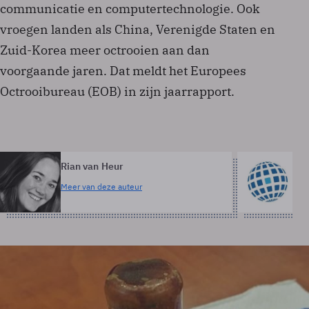
communicatie en computertechnologie. Ook
vroegen landen als China, Verenigde Staten en
Zuid-Korea meer octrooien aan dan
voorgaande jaren. Dat meldt het Europees
Octrooibureau (EOB) in zijn jaarrapport.
Rian van Heur
A
Meer van deze auteur
Me