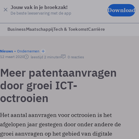
Jouw vak in je broekzak!
Download
De beste leeservaring met de app
Business
Maatschappij
Tech & Toekomst
Carrière
Nieuws
Ondernemen
12 maart 2020
leestijd 2 minuten
0 reacties
Meer patentaanvragen
door groei ICT-
octrooien
Het aantal aanvragen voor octrooien is het
afgelopen jaar gestegen door onder andere de
groei aanvragen op het gebied van digitale