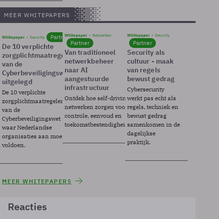
MEER WHITEPAPERS
Whitepaper
Netwerken
Whitepaper
Security
Partner
Whitepaper
Security
Partner
Partner
De 10 verplichte
Van traditioneel
Security als
zorgplichtmaatregelen
netwerkbeheer
cultuur - maak
van de
naar AI
van regels
Cyberbeveiligingswet
aangestuurde
bewust gedrag
uitgelegd
infrastructuur
Cybersecurity
De 10 verplichte
Ontdek hoe self-driving
werkt pas echt als
zorgplichtmaatregelen
netwerken zorgen voor
regels, techniek en
van de
controle, eenvoud en
bewust gedrag
Cyberbeveiligingswet
toekomstbestendigheid.
samenkomen in de
waar Nederlandse
dagelijkse
organisaties aan moeten
praktijk.
voldoen.
MEER WHITEPAPERS
Reacties