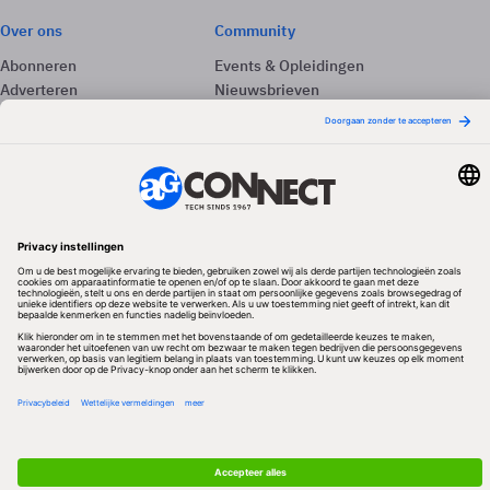
Over ons
Community
Abonneren
Events & Opleidingen
Adverteren
Nieuwsbrieven
Contact
Vacatures
Colofon
Whitepapers
Onze app
Privacyinstellingen
Volg ons
Redactionele partner
Algemene Voorwaarden & Copyrights
Privacy & Cookies