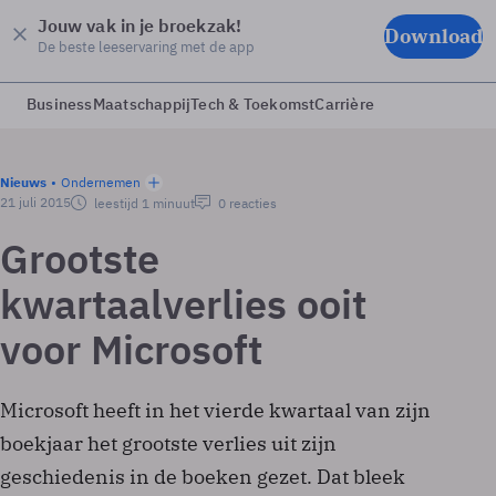
Jouw vak in je broekzak!
Download
De beste leeservaring met de app
Business
Maatschappij
Tech & Toekomst
Carrière
Nieuws
Ondernemen
21 juli 2015
leestijd 1 minuut
0 reacties
Grootste
kwartaalverlies ooit
voor Microsoft
Microsoft heeft in het vierde kwartaal van zijn
boekjaar het grootste verlies uit zijn
geschiedenis in de boeken gezet. Dat bleek