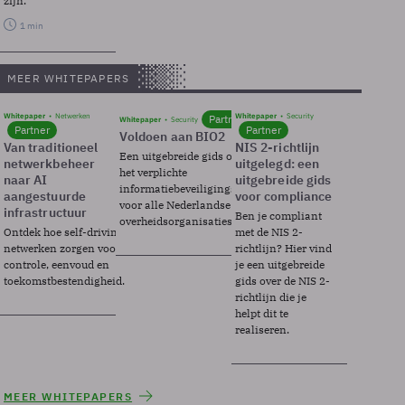
zijn.
1 min
MEER WHITEPAPERS
Whitepaper
Netwerken
Whitepaper
Security
Partner
Whitepaper
Security
Partner
Partner
Voldoen aan BIO2
Van traditioneel
NIS 2-richtlijn
Een uitgebreide gids over BIO2,
netwerkbeheer
uitgelegd: een
het verplichte
naar AI
uitgebreide gids
informatiebeveiligingsframework
aangestuurde
voor compliance
voor alle Nederlandse
infrastructuur
Ben je compliant
overheidsorganisaties.
Ontdek hoe self-driving
met de NIS 2-
netwerken zorgen voor
richtlijn? Hier vind
controle, eenvoud en
je een uitgebreide
toekomstbestendigheid.
gids over de NIS 2-
richtlijn die je
helpt dit te
realiseren.
MEER WHITEPAPERS